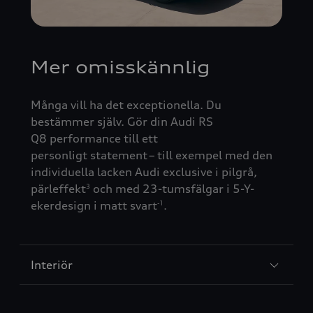
Mer omisskännlig
Många vill ha det exceptionella. Du
bestämmer själv. Gör din Audi RS
Q8
performance
till ett
personligt
statement
– till exempel med den
individuella lacken Audi
exclusive
i
pilgrå
,
p
ä
rleffe
k
t
och med 23-tumsfälgar i 5-Y-
3
ekerdesign i
matt svart
.
-1
Interiör