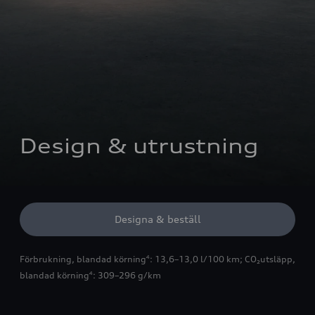
Design & utrustning
Designa & beställ
Förbrukning, blandad körning
: 13,6–13,0 l/100 km
;
CO₂utsläpp,
4
blandad körning
: 309–296 g/km
4