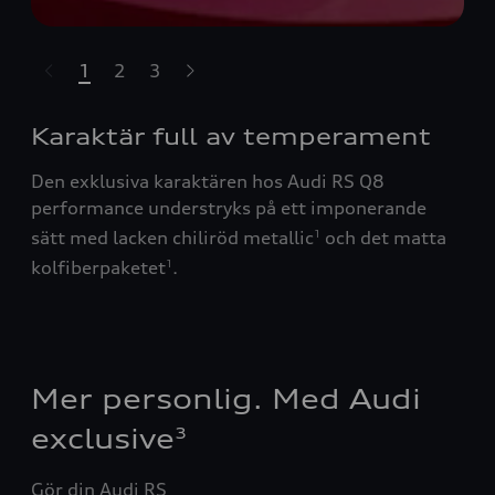
1
2
3
ppa över karusell
Karaktär full av temperament
Den exklusiva karaktären hos Audi RS Q8
performance understryks på ett imponerande
sätt med lacken chiliröd metallic
och det matta
1
kolfiberpaketet
.
1
Mer personlig. Med Audi
exclusive
3
Gör din Audi RS