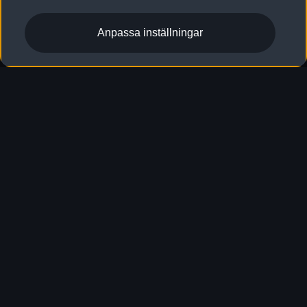
Anpassa inställningar
Du hittar alla detaljer för RS
Q8 SUV performance i
konfiguratorn
Designa & beställ