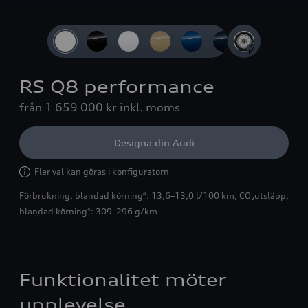
Slide 1 of 4: 3/4-vy framifrån
RS Q8 performance
från 1 659 000 kr
inkl. moms
Designa din Audi
Fler val kan göras i konfiguratorn
Förbrukning, blandad körning
: 13,6–13,0 l/100 km
;
CO₂utsläpp,
4
blandad körning
: 309–296 g/km
4
Funktionalitet möter
upplevelse