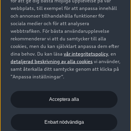
för att ge dig bästa möjliga upplevelse på vår
webbplats, till exempel för att anpassa innehåll
1
2
och annonser tillhandahålla funktioner för
sociala medier och för att analysera
webbtrafiken. För bästa användarupplevelse
Dyk ner i ljudets värld
He
rekommenderar vi att du samtycker till alla
Bang & Olufsen 3D Advanced Sound System
och
Dol
1
cookies, men du kan självklart anpassa dem efter
dynamisk kompensation av körljud ger en
fle
dina behov. Du kan läsa
vår integritetspolicy
, en
detaljerad ljudåtergivning på alla sittplatser. Se
int
detaljerad beskrivning av alla cookies
vi använder,
fram emot en autentisk stereo- och
er
kom
samt återkalla ditt samtycke genom att klicka på
surroundupplevelse från 23 högtalare.
lju
"Anpassa inställningar“.
lju
Bilden visar Audi Q8 SUV.
Acceptera alla
Bild
Enbart nödvändiga