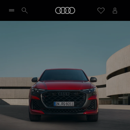
RS Q8 SUV performance
Meny
Design & utrustning
Designa & beställ
Välj återförsäljare