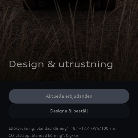
Design & utrustning
Aktuella erbjudanden
Designa & beställ
Elförbrukning, blandad körning
: 18,1–17,4 kWh/100 km
;
4
CO₂utsläpp, blandad körning
: 0 g/km
4