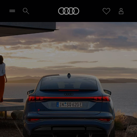
SQ6 Sportback e-tron
Meny
Design & utrustning
Aktuella erbjudanden
Välj återförsäljare