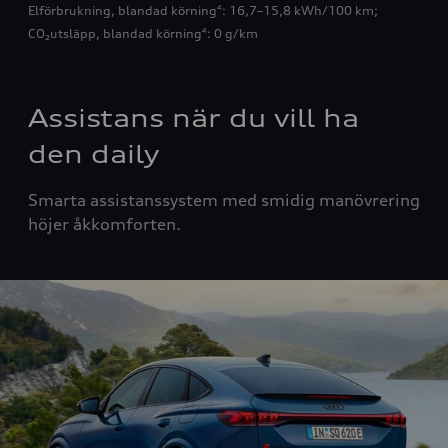
Elförbrukning, blandad körning
: 16,7–15,8 kWh/100 km
;
4
CO₂utsläpp, blandad körning
: 0 g/km
4
Assistans när du vill ha
den daily
Smarta assistanssystem med smidig manövrering
höjer åkkomforten.