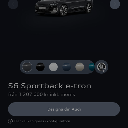
Slide 1 of 4: 3/4-vy framifrån
S6 Sportback e-tron
från 1 207 600 kr
inkl. moms
Designa din Audi
Fler val kan göras i konfiguratorn