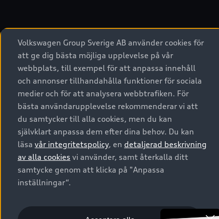
Volkswagen Group Sverige AB använder cookies för
att ge dig bästa möjliga upplevelse på vår
webbplats, till exempel för att anpassa innehåll
och annonser tillhandahålla funktioner för sociala
medier och för att analysera webbtrafiken. För
bästa användarupplevelse rekommenderar vi att
du samtycker till alla cookies, men du kan
självklart anpassa dem efter dina behov. Du kan
läsa
vår integritetspolicy
, en
detaljerad beskrivning
av alla cookies
vi använder, samt återkalla ditt
samtycke genom att klicka på "Anpassa
Du hittar alla detaljer för
inställningar“.
SQ6 Sportback e-tron i
konfiguratorn