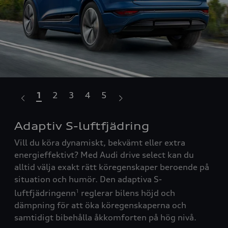
1
2
3
4
5
Adaptiv S-luftfjädring
P
Vill du köra dynamiskt, bekvämt eller extra
Den
energieffektivt? Med Audi drive select kan du
mot
alltid välja exakt rätt köregenskaper beroende på
och
situation och humör. Den adaptiva S-
luftfjädringenn
reglerar bilens höjd och
1
dämpning för att öka köregenskaperna och
 of
samtidigt bibehålla åkkomforten på hög nivå.