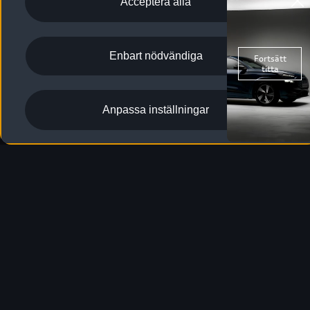
Acceptera alla
Designa & beställ SQ6 Sportback e-tron
Enbart nödvändiga
Elförbrukning, blandad körning
: 18,1–17,4 kWh/100 km
;
4
CO₂utsläpp, blandad körning
: 0 g/km
4
Anpassa inställningar