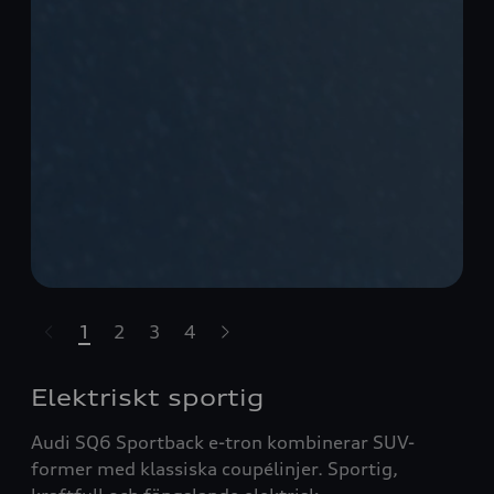
1
2
3
4
ppa över karusell
Elektriskt sportig
Audi SQ6 Sportback e-tron kombinerar SUV-
former med klassiska coupélinjer. Sportig,