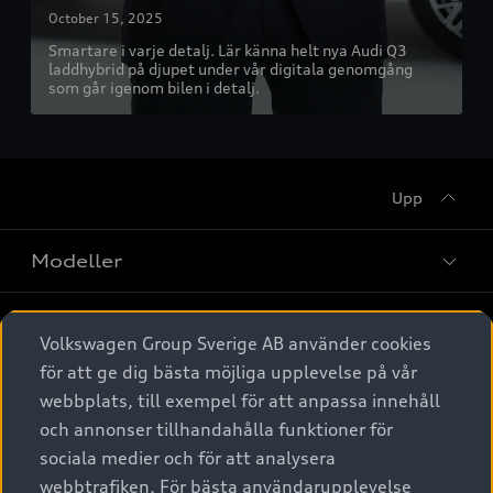
Upp
Modeller
Köpa
Alla modeller
Volkswagen Group Sverige AB använder cookies
för att ge dig bästa möjliga upplevelse på vår
Elbilar
Äga
Privaterbjudanden
webbplats, till exempel för att anpassa innehåll
Laddhybrider
och annonser tillhandahålla funktioner för
Privatleasing
Tjänstebil
sociala medier och för att analysera
Service & tillbehör
A6 modellerna
Nya bilar i lager
webbtrafiken. För bästa användarupplevelse