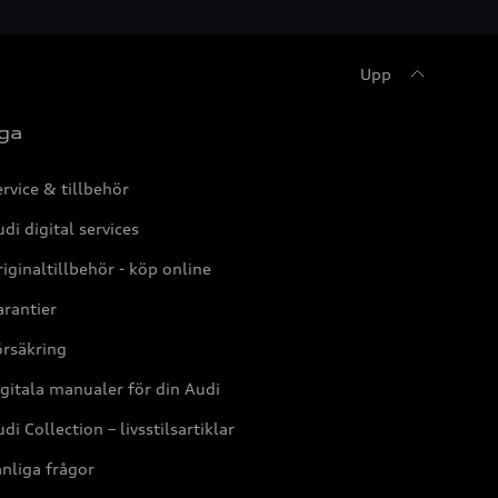
Upp
ga
rvice & tillbehör
di digital services
iginaltillbehör - köp online
rantier
örsäkring
gitala manualer för din Audi
di Collection – livsstilsartiklar
nliga frågor