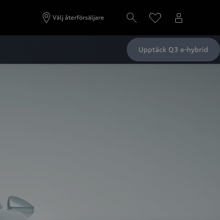
Välj återförsäljare
Upptäck Q3 e-hybrid