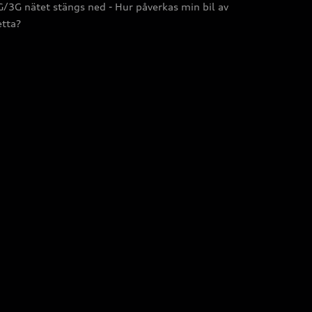
/3G nätet stängs ned - Hur påverkas min bil av
etta?