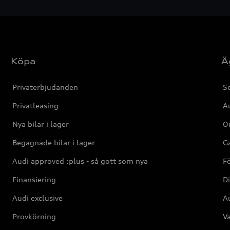
Köpa
Ä
Privaterbjudanden
Se
Privatleasing
Au
Nya bilar i lager
Or
Begagnade bilar i lager
Ga
Audi approved :plus - så gott som nya
F
Finansiering
Di
Audi exclusive
Au
Provkörning
Va