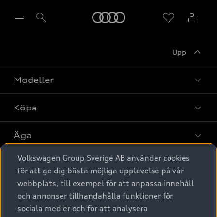
Meny
Upp
Välj återförsäljare
Modeller
Köpa
Alla modeller
Elbilar
Äga
Privaterbjudanden
Laddhybrider
Volkswagen Group Sverige AB använder cookies
Privatleasing
Tjänstebil
Service & tillbehör
A6 modellerna
för att ge dig bästa möjliga upplevelse på vår
Nya bilar i lager
webbplats, till exempel för att anpassa innehåll
Audi digital services
SUV
Om Audi Sverige
Tjänstebil
och annonser tillhandahålla funktioner för
Begagnade bilar i lager
Originaltillbehör - köp online
sociala medier och för att analysera
Avant
Business lease online
Audi approved :plus - så gott som nya