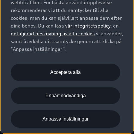
webbtrafiken. För bästa användarupplevelse
Kontakta oss
Garantier
Sportback
Företagsleasing
rekommenderar vi att du samtycker till alla
Finansiering
Boka Service online
Försäkring
cookies, men du kan självklart anpassa dem efter
Audi Sport
Audi exclusive
dina behov. Du kan läsa
vår integritetspolicy
, en
Audi Återförsäljare/-serviceverkstad
Digitala manualer för din Audi
© 2026 AUDI SVERIGE. All Rights Reserved.
detaljerad beskrivning av alla cookies
vi använder,
Provkörning
myAudi
Audi Collection – livsstilsartiklar
samt återkalla ditt samtycke genom att klicka på
Utgivare
Juridiskt
Juridiskt Audi AG
"Anpassa inställningar“.
Pressmeddelanden
Juridiskt Audi Digital Giveaway
Vanliga frågor
Tillgänglighetsredogörelse
Cookies
Nyhetsbrev
2G/3G nätet stängs ned - Hur påverkas min bil av detta?
Anpassa inställningar för cookies
Acceptera alla
Vårt hållbarhetsarbete
Visselblåsarkanaler
Lediga tjänster huvudkontor
Enbart nödvändiga
Lediga tjänster hos Audi Återförsäljare
Kommentar till mediauppgifter om dataläcka
Anpassa inställningar