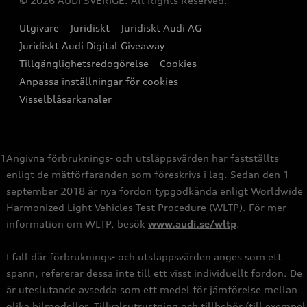
© 2026 AUDI SVERIGE. All Rights Reserved.
Provkörning
myAudi
Audi Collection – livsstilsartiklar
Utgivare
Juridiskt
Juridiskt Audi AG
Pressmeddelanden
Juridiskt Audi Digital Giveaway
Vanliga frågor
Tillgänglighetsredogörelse
Cookies
Nyhetsbrev
2G/3G nätet stängs ned - Hur påverkas min bil av detta?
Anpassa inställningar för cookies
Vårt hållbarhetsarbete
Visselblåsarkanaler
Lediga tjänster huvudkontor
Lediga tjänster hos Audi Återförsäljare
1
Angivna förbruknings- och utsläppsvärden har fastställts
enligt de mätförfaranden som föreskrivs i lag. Sedan den 1
Kommentar till mediauppgifter om dataläcka
september 2018 är nya fordon typgodkända enligt Worldwide
Harmonized Light Vehicles Test Procedure (WLTP). För mer
information om WLTP, besök
www.audi.se/wltp
.
I fall där förbruknings- och utsläppsvärden anges som ett
spann, refererar dessa inte till ett visst individuellt fordon. De
är uteslutande avsedda som ett medel för jämförelse mellan
olika bilmodeller. Tillvalsutrustning och tillbehör (till exempel