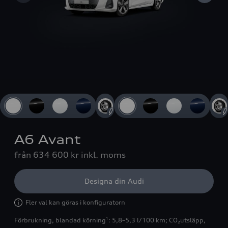
Slide 1 of 4: 3/4-vy framifrån
A6 Avant
från 634 600 kr
inkl. moms
Designa din Audi
Fler val kan göras i konfiguratorn
Förbrukning, blandad körning
: 5,8–5,3 l/100 km
;
CO₂utsläpp,
1