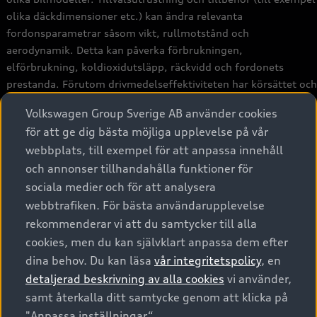
olika däckdimensioner etc.) kan ändra relevanta
fordonsparametrar såsom vikt, rullmotstånd och
aerodynamik. Detta kan påverka förbrukningen,
elförbrukning, koldioxidutsläpp, räckvidd och fordonets
prestanda. Förutom drivmedelseffektiviteten har körsättet och
andra icke-tekniska faktorer betydelse för den faktiska
Volkswagen Group Sverige AB använder cookies
förbrukningen och mängden koldioxidutsläpp. Koldioxid är en
för att ge dig bästa möjliga upplevelse på vår
av de växthusgaser som bidrar mest till växthuseffekten.
webbplats, till exempel för att anpassa innehåll
och annonser tillhandahålla funktioner för
Angiven räckvidd är ett värde ”upp till” och i enlighet med
WLTP-körcykeln. Värdet påverkas av olika faktorer såsom
sociala medier och för att analysera
aktiva energiförbrukare, körförhållanden, utetemperatur och
webbtrafiken. För bästa användarupplevelse
så vidare. Den räckvidd som visas i bilen påverkas dessutom av
rekommenderar vi att du samtycker till alla
tidigare körstil och körförhållanden.
cookies, men du kan självklart anpassa dem efter
dina behov. Du kan läsa
vår integritetspolicy
, en
2
Utrustningen som nämns är ett tillval mot en extra kostnad.
detaljerad beskrivning av alla cookies
vi använder,
3
Audi exclusive är ett tillval som kan beställas mot en extra
samt återkalla ditt samtycke genom att klicka på
kostnad från Audi Sport GmbH. Kontakta din Audi Partner
"Anpassa inställningar“.