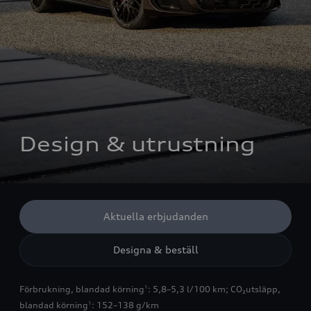
Design & utrustning
Aktuella erbjudanden
Designa & beställ
Förbrukning, blandad körning
: 5,8–5,3 l/100 km
;
CO₂utsläpp,
1
blandad körning
: 152–138 g/km
1