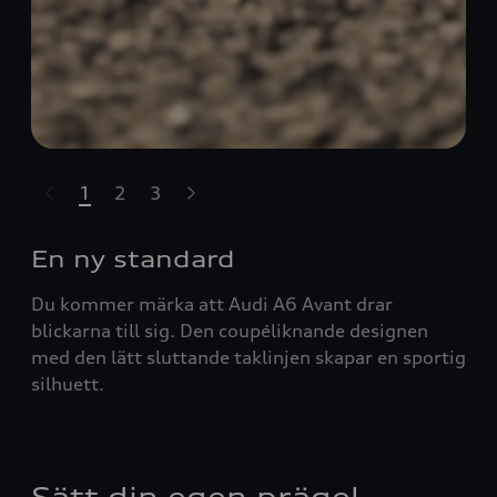
1
2
3
t-highlights.skipLinkText__
En ny standard
Du kommer märka att Audi A6 Avant drar
blickarna till sig. Den coupéliknande designen
med den lätt sluttande taklinjen skapar en sportig
silhuett.
Sätt din egen prägel