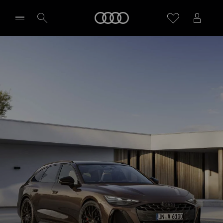
A6 Avant
Meny
Design & utrustning
Aktuella erbjudanden
Välj återförsäljare