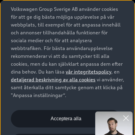
Köpa
Alla modeller
Volkswagen Group Sverige AB använder cookies
för att ge dig bästa möjliga upplevelse på vår
Elbilar
Äga
Privaterbjudanden
webbplats, till exempel för att anpassa innehåll
Laddhybrider
och annonser tillhandahålla funktioner för
Privatleasing
Tjänstebil
sociala medier och för att analysera
Service & tillbehör
A6 modellerna
Nya bilar i lager
webbtrafiken. För bästa användarupplevelse
Audi digital services
SUV
Om Audi Sverige
rekommenderar vi att du samtycker till alla
Tjänstebil
Begagnade bilar i lager
cookies, men du kan självklart anpassa dem efter
Originaltillbehör - köp online
Avant
Business lease online
dina behov. Du kan läsa
vår integritetspolicy
, en
Audi approved :plus - så gott som nya
Kontakta oss
Garantier
Sportback
detaljerad beskrivning av alla cookies
vi använder,
Företagsleasing
Finansiering
Boka Service online
samt återkalla ditt samtycke genom att klicka på
Försäkring
Audi Sport
"Anpassa inställningar“.
Audi exclusive
Audi Återförsäljare/-serviceverkstad
Digitala manualer för din Audi
© 2026 AUDI SVERIGE. All Rights Reserved.
Provkörning
myAudi
Audi Collection – livsstilsartiklar
Utgivare
Juridiskt
Juridiskt Audi AG
Acceptera alla
Pressmeddelanden
Juridiskt Audi Digital Giveaway
Vanliga frågor
Tillgänglighetsredogörelse
Cookies
Nyhetsbrev