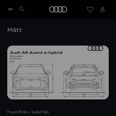
Meny
Mått
Välj återförsäljare
Framifrån / bakifrån