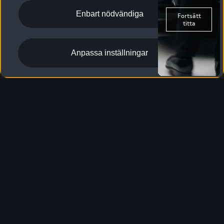
Enbart nödvändiga
Anpassa inställningar
S6 Avant e-tron
Aktuella erbjudanden
Designa & beställ
Elförbrukning, blandad körning
: 17,5–16,5 kWh/100 km
;
1
CO₂utsläpp, blandad körning
: 0 g/km
1