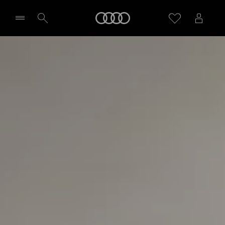
S6 Avant e-tron
Meny
Highlights
Aktuella erbjudanden
Välj återförsäljare