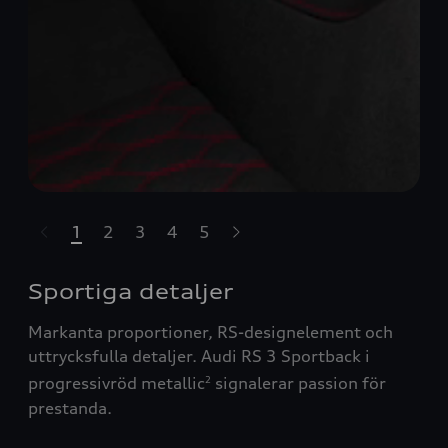
1
2
3
4
5
ppa över karusell
Sportiga detaljer
Markanta proportioner, RS-designelement och
uttrycksfulla detaljer. Audi RS 3 Sportback i
progressivröd metallic
signalerar passion för
2
prestanda.