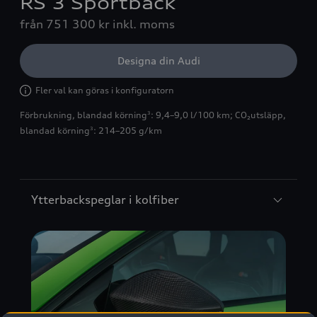
RS 3 Sportback
från 751 300 kr
inkl. moms
Designa din Audi
Fler val kan göras i konfiguratorn
Förbrukning, blandad körning
: 9,4–9,0 l/100 km
;
CO₂utsläpp,
3
blandad körning
: 214–205 g/km
3
Ytterbackspeglar i kolfiber