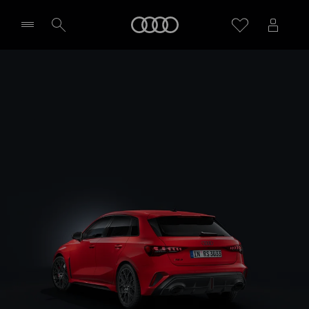
RS3 Sportback
Meny
Design & Utrustning
Välj återförsäljare