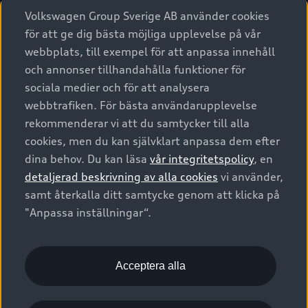
Volkswagen Group Sverige AB använder cookies
för att ge dig bästa möjliga upplevelse på vår
webbplats, till exempel för att anpassa innehåll
och annonser tillhandahålla funktioner för
sociala medier och för att analysera
Sportiga detaljer
webbtrafiken. För bästa användarupplevelse
rekommenderar vi att du samtycker till alla
Ytterbackspegelkåporna i kolfiber
från Audi
4
cookies, men du kan självklart anpassa dem efter
Original
tillbehör
ger
en uttrycksfull kontrast
dina behov. Du kan läsa
vår integritetspolicy
, en
till bilens lack och ger din Audi RS 3
detaljerad beskrivning av alla cookies
vi använder,
Sportback ett ännu mer dynamiskt utseende.
samt återkalla ditt samtycke genom att klicka på
"Anpassa inställningar“.
Kolfiberspoiler
Acceptera alla