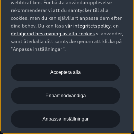
webbtrafiken. För bästa användarupplevelse
Kontakta oss
Garantier
Sportback
Företagsleasing
rekommenderar vi att du samtycker till alla
Finansiering
Boka Service online
Försäkring
cookies, men du kan självklart anpassa dem efter
Audi Sport
Audi exclusive
dina behov. Du kan läsa
vår integritetspolicy
, en
Audi Återförsäljare/-serviceverkstad
Digitala manualer för din Audi
© 2026 AUDI SVERIGE. All Rights Reserved.
detaljerad beskrivning av alla cookies
vi använder,
Provkörning
myAudi
Audi Collection – livsstilsartiklar
samt återkalla ditt samtycke genom att klicka på
Utgivare
Juridiskt
Juridiskt Audi AG
"Anpassa inställningar“.
Pressmeddelanden
Juridiskt Audi Digital Giveaway
Vanliga frågor
Tillgänglighetsredogörelse
Cookies
Nyhetsbrev
2G/3G nätet stängs ned - Hur påverkas min bil av detta?
Anpassa inställningar för cookies
Acceptera alla
Vårt hållbarhetsarbete
Visselblåsarkanaler
Lediga tjänster huvudkontor
Enbart nödvändiga
Lediga tjänster hos Audi Återförsäljare
Kommentar till mediauppgifter om dataläcka
Anpassa inställningar