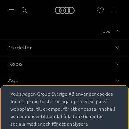
Meny
Upp
Välj återförsäljare
Modeller
Köpa
Alla modeller
Elbilar
Äga
Privaterbjudanden
Laddhybrider
Volkswagen Group Sverige AB använder cookies
Privatleasing
Tjänstebil
Service & tillbehör
A6 modellerna
för att ge dig bästa möjliga upplevelse på vår
Nya bilar i lager
webbplats, till exempel för att anpassa innehåll
Audi digital services
SUV
Om Audi Sverige
Tjänstebil
och annonser tillhandahålla funktioner för
Begagnade bilar i lager
Originaltillbehör - köp online
sociala medier och för att analysera
Avant
Business lease online
Audi approved :plus - så gott som nya