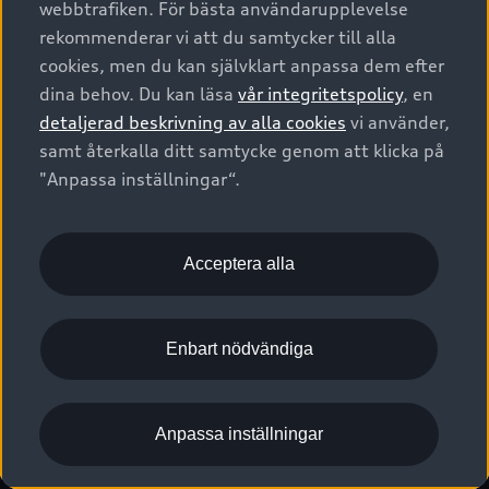
webbtrafiken. För bästa användarupplevelse
Kontakta oss
Garantier
Sportback
Företagsleasing
rekommenderar vi att du samtycker till alla
Finansiering
Boka Service online
Försäkring
cookies, men du kan självklart anpassa dem efter
Audi Sport
Audi exclusive
dina behov. Du kan läsa
vår integritetspolicy
, en
Audi Återförsäljare/-serviceverkstad
Digitala manualer för din Audi
© 2026 AUDI SVERIGE. All Rights Reserved.
detaljerad beskrivning av alla cookies
vi använder,
Provkörning
myAudi
Audi Collection – livsstilsartiklar
samt återkalla ditt samtycke genom att klicka på
Utgivare
Juridiskt
Juridiskt Audi AG
"Anpassa inställningar“.
Pressmeddelanden
Juridiskt Audi Digital Giveaway
Vanliga frågor
Tillgänglighetsredogörelse
Cookies
Nyhetsbrev
2G/3G nätet stängs ned - Hur påverkas min bil av detta?
Anpassa inställningar för cookies
Acceptera alla
Vårt hållbarhetsarbete
Visselblåsarkanaler
Lediga tjänster huvudkontor
Enbart nödvändiga
Lediga tjänster hos Audi Återförsäljare
Kommentar till mediauppgifter om dataläcka
Anpassa inställningar