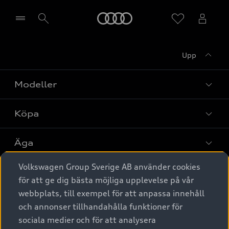
Meny
Upp
Välj återförsäljare
Modeller
Köpa
Alla modeller
Elbilar
Äga
Privaterbjudanden
Laddhybrider
Volkswagen Group Sverige AB använder cookies
Privatleasing
Tjänstebil
Service & tillbehör
A6 modellerna
för att ge dig bästa möjliga upplevelse på vår
Nya bilar i lager
webbplats, till exempel för att anpassa innehåll
Audi digital services
SUV
Om Audi Sverige
Tjänstebil
och annonser tillhandahålla funktioner för
Begagnade bilar i lager
Originaltillbehör - köp online
sociala medier och för att analysera
Avant
Business lease online
Audi approved :plus - så gott som nya