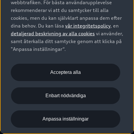
webbtrafiken. För bästa användarupplevelse
Kontakta oss
Garantier
Sportback
Företagsleasing
rekommenderar vi att du samtycker till alla
Finansiering
Boka Service online
Försäkring
cookies, men du kan självklart anpassa dem efter
Audi Sport
Audi exclusive
dina behov. Du kan läsa
vår integritetspolicy
, en
Audi Återförsäljare/-serviceverkstad
Digitala manualer för din Audi
© 2026 AUDI SVERIGE. All Rights Reserved.
detaljerad beskrivning av alla cookies
vi använder,
Provkörning
myAudi
Audi Collection – livsstilsartiklar
samt återkalla ditt samtycke genom att klicka på
Utgivare
Juridiskt
Juridiskt Audi AG
"Anpassa inställningar“.
Pressmeddelanden
Juridiskt Audi Digital Giveaway
Vanliga frågor
Tillgänglighetsredogörelse
Cookies
Nyhetsbrev
2G/3G nätet stängs ned - Hur påverkas min bil av detta?
Anpassa inställningar för cookies
Acceptera alla
Vårt hållbarhetsarbete
Visselblåsarkanaler
Lediga tjänster huvudkontor
Enbart nödvändiga
Lediga tjänster hos Audi Återförsäljare
Kommentar till mediauppgifter om dataläcka
Anpassa inställningar