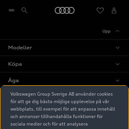
Meny
Upp
Välj återförsäljare
Modeller
Köpa
Alla modeller
Elbilar
Äga
Privaterbjudanden
Laddhybrider
Volkswagen Group Sverige AB använder cookies
Privatleasing
Tjänstebil
Service & tillbehör
A6 modellerna
för att ge dig bästa möjliga upplevelse på vår
Nya bilar i lager
webbplats, till exempel för att anpassa innehåll
Audi digital services
SUV
Om Audi Sverige
Tjänstebil
och annonser tillhandahålla funktioner för
Begagnade bilar i lager
Originaltillbehör - köp online
sociala medier och för att analysera
Avant
Business lease online
Audi approved :plus - så gott som nya