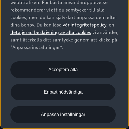
webbtrafiken. För bästa användarupplevelse
Kontakta oss
Garantier
Sportback
Företagsleasing
rekommenderar vi att du samtycker till alla
Finansiering
Boka Service online
Försäkring
cookies, men du kan självklart anpassa dem efter
Audi Sport
Audi exclusive
dina behov. Du kan läsa
vår integritetspolicy
, en
Audi Återförsäljare/-serviceverkstad
Digitala manualer för din Audi
© 2026 AUDI SVERIGE. All Rights Reserved.
detaljerad beskrivning av alla cookies
vi använder,
Provkörning
myAudi
Audi Collection – livsstilsartiklar
samt återkalla ditt samtycke genom att klicka på
Utgivare
Juridiskt
Juridiskt Audi AG
"Anpassa inställningar“.
Pressmeddelanden
Juridiskt Audi Digital Giveaway
Vanliga frågor
Tillgänglighetsredogörelse
Cookies
Nyhetsbrev
2G/3G nätet stängs ned - Hur påverkas min bil av detta?
Anpassa inställningar för cookies
Acceptera alla
Vårt hållbarhetsarbete
Visselblåsarkanaler
Lediga tjänster huvudkontor
Enbart nödvändiga
Lediga tjänster hos Audi Återförsäljare
Kommentar till mediauppgifter om dataläcka
Anpassa inställningar