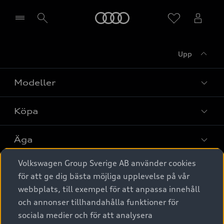
Meny
Upp
Välj återförsäljare
Modeller
Köpa
Alla modeller
Elbilar
Äga
Privaterbjudanden
Laddhybrider
Volkswagen Group Sverige AB använder cookies
Privatleasing
Tjänstebil
Service & tillbehör
A6 modellerna
för att ge dig bästa möjliga upplevelse på vår
Nya bilar i lager
webbplats, till exempel för att anpassa innehåll
Audi digital services
SUV
Om Audi Sverige
Tjänstebil
och annonser tillhandahålla funktioner för
Begagnade bilar i lager
Originaltillbehör - köp online
sociala medier och för att analysera
Avant
Business lease online
Audi approved :plus - så gott som nya