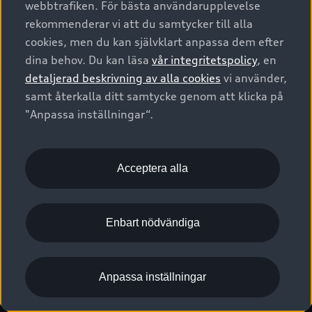
webbtrafiken. För bästa användarupplevelse
Kontakta oss
Garantier
Sportback
Företagsleasing
rekommenderar vi att du samtycker till alla
Finansiering
Boka Service online
Försäkring
cookies, men du kan självklart anpassa dem efter
Audi Sport
Audi exclusive
dina behov. Du kan läsa
vår integritetspolicy
, en
Audi Återförsäljare/-serviceverkstad
Digitala manualer för din Audi
© 2026 AUDI SVERIGE. All Rights Reserved.
detaljerad beskrivning av alla cookies
vi använder,
Provkörning
myAudi
Audi Collection – livsstilsartiklar
samt återkalla ditt samtycke genom att klicka på
Utgivare
Juridiskt
Juridiskt Audi AG
"Anpassa inställningar“.
Pressmeddelanden
Juridiskt Audi Digital Giveaway
Vanliga frågor
Tillgänglighetsredogörelse
Cookies
Nyhetsbrev
2G/3G nätet stängs ned - Hur påverkas min bil av detta?
Anpassa inställningar för cookies
Acceptera alla
Vårt hållbarhetsarbete
Visselblåsarkanaler
Lediga tjänster huvudkontor
Enbart nödvändiga
Lediga tjänster hos Audi Återförsäljare
Kommentar till mediauppgifter om dataläcka
Anpassa inställningar