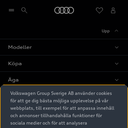
Meny
Upp
Välj återförsäljare
Modeller
Köpa
Alla modeller
Elbilar
Äga
Privaterbjudanden
Laddhybrider
Volkswagen Group Sverige AB använder cookies
Privatleasing
Tjänstebil
Service & tillbehör
A6 modellerna
för att ge dig bästa möjliga upplevelse på vår
Nya bilar i lager
webbplats, till exempel för att anpassa innehåll
Audi digital services
SUV
Om Audi Sverige
Tjänstebil
och annonser tillhandahålla funktioner för
Begagnade bilar i lager
Originaltillbehör - köp online
sociala medier och för att analysera
Avant
Business lease online
Audi approved :plus - så gott som nya