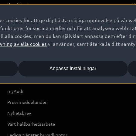
Provkörning
Va
2G
 cookies för att ge dig bästa möjliga upplevelse på vår web
d
 funktioner för sociala medier och för att analysera webbtr
ll alla cookies, men du kan självklart anpassa dem efter di
Om Audi Sverige
vning av alla cookies
vi använder, samt återkalla ditt samt
Kontakta oss
Anpassa inställningar
Boka Service online
Audi Återförsäljare/-serviceverkstad
myAudi
Pressmeddelanden
Nyhetsbrev
Vårt hållbarhetsarbete
Lediga tjänster huvudkontor