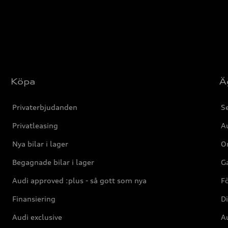
Köpa
Ä
Privaterbjudanden
Se
Privatleasing
Au
Nya bilar i lager
Or
Begagnade bilar i lager
Ga
Audi approved :plus - så gott som nya
F
Finansiering
Di
Audi exclusive
Au