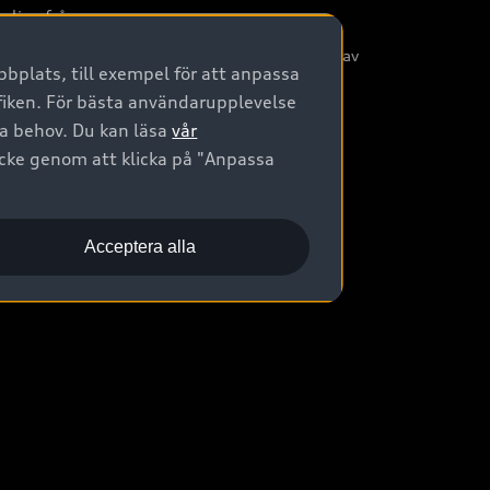
nliga frågor
/3G nätet stängs ned - Hur påverkas min bil av
bplats, till exempel för att anpassa
etta?
afiken. För bästa användarupplevelse
na behov. Du kan läsa
vår
ycke genom att klicka på "Anpassa
Acceptera alla