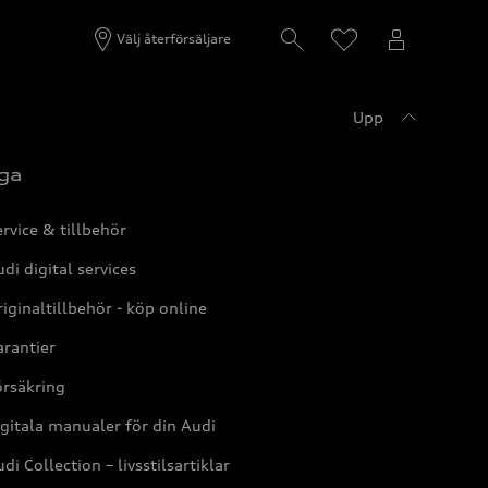
Välj återförsäljare
Upp
ga
rvice & tillbehör
di digital services
iginaltillbehör - köp online
rantier
örsäkring
gitala manualer för din Audi
di Collection – livsstilsartiklar