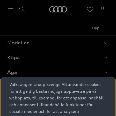
Meny
Upp
Välj återförsäljare
Modeller
Köpa
Alla modeller
Elbilar
Äga
Privaterbjudanden
Laddhybrider
Volkswagen Group Sverige AB använder cookies
Privatleasing
Tjänstebil
Service & tillbehör
A6 modellerna
för att ge dig bästa möjliga upplevelse på vår
Nya bilar i lager
webbplats, till exempel för att anpassa innehåll
Audi digital services
SUV
Om Audi Sverige
Tjänstebil
och annonser tillhandahålla funktioner för
Begagnade bilar i lager
Originaltillbehör - köp online
sociala medier och för att analysera
Avant
Business lease online
Audi approved :plus - så gott som nya