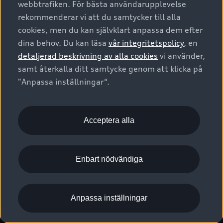
webbtrafiken. För bästa användarupplevelse
Kontakta oss
Garantier
Sportback
Företagsleasing
rekommenderar vi att du samtycker till alla
Finansiering
Boka Service online
Försäkring
cookies, men du kan självklart anpassa dem efter
Audi Sport
Audi exclusive
dina behov. Du kan läsa
vår integritetspolicy
, en
Audi Återförsäljare/-serviceverkstad
Digitala manualer för din Audi
© 2026 AUDI SVERIGE. All Rights Reserved.
detaljerad beskrivning av alla cookies
vi använder,
Provkörning
myAudi
Audi Collection – livsstilsartiklar
samt återkalla ditt samtycke genom att klicka på
Utgivare
Juridiskt
Juridiskt Audi AG
"Anpassa inställningar“.
Pressmeddelanden
Juridiskt Audi Digital Giveaway
Vanliga frågor
Tillgänglighetsredogörelse
Cookies
Nyhetsbrev
2G/3G nätet stängs ned - Hur påverkas min bil av detta?
Anpassa inställningar för cookies
Acceptera alla
Vårt hållbarhetsarbete
Visselblåsarkanaler
Lediga tjänster huvudkontor
Enbart nödvändiga
Lediga tjänster hos Audi Återförsäljare
Kommentar till mediauppgifter om dataläcka
Anpassa inställningar