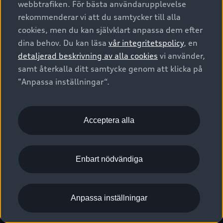
webbtrafiken. För bästa användarupplevelse
Kontakta oss
Garantier
Sportback
Företagsleasing
rekommenderar vi att du samtycker till alla
Finansiering
Boka Service online
Försäkring
cookies, men du kan självklart anpassa dem efter
Audi Sport
Audi exclusive
dina behov. Du kan läsa
vår integritetspolicy
, en
Audi Återförsäljare/-serviceverkstad
Digitala manualer för din Audi
© 2026 AUDI SVERIGE. All Rights Reserved.
detaljerad beskrivning av alla cookies
vi använder,
Provkörning
myAudi
Audi Collection – livsstilsartiklar
samt återkalla ditt samtycke genom att klicka på
Utgivare
Juridiskt
Juridiskt Audi AG
"Anpassa inställningar“.
Pressmeddelanden
Juridiskt Audi Digital Giveaway
Vanliga frågor
Tillgänglighetsredogörelse
Cookies
Nyhetsbrev
2G/3G nätet stängs ned - Hur påverkas min bil av detta?
Anpassa inställningar för cookies
Acceptera alla
Vårt hållbarhetsarbete
Visselblåsarkanaler
Lediga tjänster huvudkontor
Enbart nödvändiga
Lediga tjänster hos Audi Återförsäljare
Kommentar till mediauppgifter om dataläcka
Anpassa inställningar