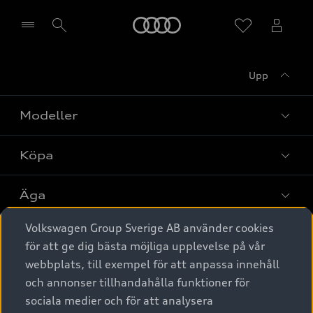
Meny
Upp
Välj återförsäljare
Modeller
Köpa
Alla modeller
Elbilar
Äga
Privaterbjudanden
Laddhybrider
Volkswagen Group Sverige AB använder cookies
Privatleasing
Tjänstebil
Service & tillbehör
A6 modellerna
för att ge dig bästa möjliga upplevelse på vår
Nya bilar i lager
webbplats, till exempel för att anpassa innehåll
Audi digital services
SUV
Om Audi Sverige
Tjänstebil
och annonser tillhandahålla funktioner för
Begagnade bilar i lager
Originaltillbehör - köp online
sociala medier och för att analysera
Avant
Business lease online
Audi approved :plus - så gott som nya