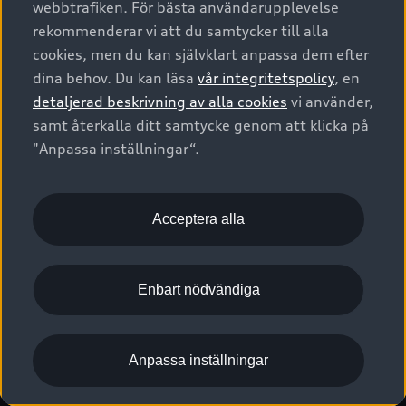
webbtrafiken. För bästa användarupplevelse
Kontakta oss
Garantier
Sportback
Företagsleasing
rekommenderar vi att du samtycker till alla
Finansiering
Boka Service online
Försäkring
cookies, men du kan självklart anpassa dem efter
Audi Sport
Audi exclusive
dina behov. Du kan läsa
vår integritetspolicy
, en
Audi Återförsäljare/-serviceverkstad
Digitala manualer för din Audi
© 2026 AUDI SVERIGE. All Rights Reserved.
detaljerad beskrivning av alla cookies
vi använder,
Provkörning
myAudi
Audi Collection – livsstilsartiklar
samt återkalla ditt samtycke genom att klicka på
Utgivare
Juridiskt
Juridiskt Audi AG
"Anpassa inställningar“.
Pressmeddelanden
Juridiskt Audi Digital Giveaway
Vanliga frågor
Tillgänglighetsredogörelse
Cookies
Nyhetsbrev
2G/3G nätet stängs ned - Hur påverkas min bil av detta?
Anpassa inställningar för cookies
Acceptera alla
Vårt hållbarhetsarbete
Visselblåsarkanaler
Lediga tjänster huvudkontor
Enbart nödvändiga
Lediga tjänster hos Audi Återförsäljare
Kommentar till mediauppgifter om dataläcka
Anpassa inställningar