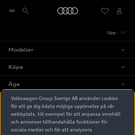
Meny
Upp
Välj återförsäljare
Modeller
Köpa
Alla modeller
Elbilar
Äga
Privaterbjudanden
Laddhybrider
Volkswagen Group Sverige AB använder cookies
Privatleasing
Tjänstebil
Service & tillbehör
A6 modellerna
för att ge dig bästa möjliga upplevelse på vår
Nya bilar i lager
webbplats, till exempel för att anpassa innehåll
Audi digital services
SUV
Om Audi Sverige
Tjänstebil
och annonser tillhandahålla funktioner för
Begagnade bilar i lager
Originaltillbehör - köp online
sociala medier och för att analysera
Avant
Business lease online
Audi approved :plus - så gott som nya