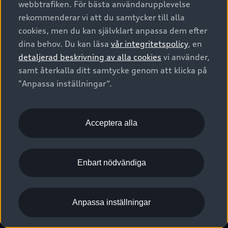
webbtrafiken. För bästa användarupplevelse
Kontakta oss
Garantier
Sportback
Företagsleasing
rekommenderar vi att du samtycker till alla
Finansiering
Boka Service online
Försäkring
cookies, men du kan självklart anpassa dem efter
Audi Sport
Audi exclusive
dina behov. Du kan läsa
vår integritetspolicy
, en
Audi Återförsäljare/-serviceverkstad
Digitala manualer för din Audi
© 2026 AUDI SVERIGE. All Rights Reserved.
detaljerad beskrivning av alla cookies
vi använder,
Provkörning
myAudi
Audi Collection – livsstilsartiklar
samt återkalla ditt samtycke genom att klicka på
Utgivare
Juridiskt
Juridiskt Audi AG
"Anpassa inställningar“.
Pressmeddelanden
Juridiskt Audi Digital Giveaway
Vanliga frågor
Tillgänglighetsredogörelse
Cookies
Nyhetsbrev
2G/3G nätet stängs ned - Hur påverkas min bil av detta?
Anpassa inställningar för cookies
Acceptera alla
Vårt hållbarhetsarbete
Visselblåsarkanaler
Lediga tjänster huvudkontor
Enbart nödvändiga
Lediga tjänster hos Audi Återförsäljare
Kommentar till mediauppgifter om dataläcka
Anpassa inställningar