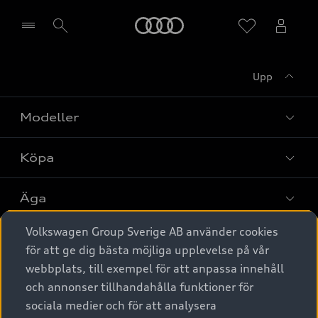
Meny
Upp
Välj återförsäljare
Modeller
Köpa
Alla modeller
Elbilar
Äga
Privaterbjudanden
Laddhybrider
Volkswagen Group Sverige AB använder cookies
Privatleasing
Tjänstebil
Service & tillbehör
A6 modellerna
för att ge dig bästa möjliga upplevelse på vår
Nya bilar i lager
webbplats, till exempel för att anpassa innehåll
Audi digital services
SUV
Om Audi Sverige
Tjänstebil
och annonser tillhandahålla funktioner för
Begagnade bilar i lager
Originaltillbehör - köp online
sociala medier och för att analysera
Avant
Business lease online
Audi approved :plus - så gott som nya