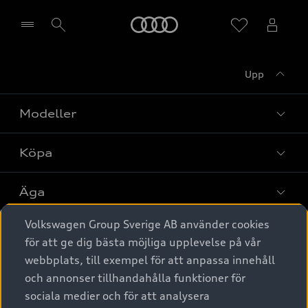
Meny
Upp
Välj återförsäljare
Modeller
Köpa
Alla modeller
Elbilar
Äga
Privaterbjudanden
Laddhybrider
Volkswagen Group Sverige AB använder cookies
Privatleasing
Tjänstebil
Service & tillbehör
A6 modellerna
för att ge dig bästa möjliga upplevelse på vår
Nya bilar i lager
webbplats, till exempel för att anpassa innehåll
Audi digital services
SUV
Om Audi Sverige
Tjänstebil
och annonser tillhandahålla funktioner för
Begagnade bilar i lager
Originaltillbehör - köp online
sociala medier och för att analysera
Avant
Business lease online
Audi approved :plus - så gott som nya