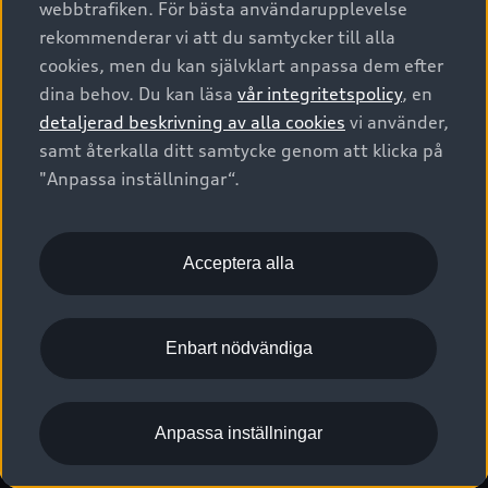
webbtrafiken. För bästa användarupplevelse
Kontakta oss
Garantier
Sportback
Företagsleasing
rekommenderar vi att du samtycker till alla
Finansiering
Boka Service online
Försäkring
cookies, men du kan självklart anpassa dem efter
Audi Sport
Audi exclusive
dina behov. Du kan läsa
vår integritetspolicy
, en
Audi Återförsäljare/-serviceverkstad
Digitala manualer för din Audi
© 2026 AUDI SVERIGE. All Rights Reserved.
detaljerad beskrivning av alla cookies
vi använder,
Provkörning
myAudi
Audi Collection – livsstilsartiklar
samt återkalla ditt samtycke genom att klicka på
Utgivare
Juridiskt
Juridiskt Audi AG
"Anpassa inställningar“.
Pressmeddelanden
Juridiskt Audi Digital Giveaway
Vanliga frågor
Tillgänglighetsredogörelse
Cookies
Nyhetsbrev
2G/3G nätet stängs ned - Hur påverkas min bil av detta?
Anpassa inställningar för cookies
Acceptera alla
Vårt hållbarhetsarbete
Visselblåsarkanaler
Lediga tjänster huvudkontor
Enbart nödvändiga
Lediga tjänster hos Audi Återförsäljare
Kommentar till mediauppgifter om dataläcka
Anpassa inställningar