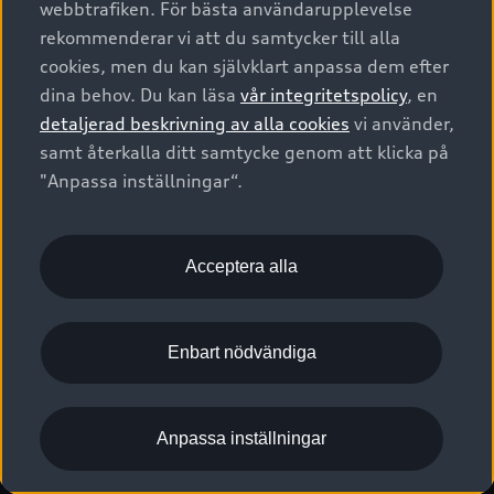
webbtrafiken. För bästa användarupplevelse
Kontakta oss
Garantier
Sportback
Företagsleasing
rekommenderar vi att du samtycker till alla
Finansiering
Boka Service online
Försäkring
cookies, men du kan självklart anpassa dem efter
Audi Sport
Audi exclusive
dina behov. Du kan läsa
vår integritetspolicy
, en
Audi Återförsäljare/-serviceverkstad
Digitala manualer för din Audi
© 2026 AUDI SVERIGE. All Rights Reserved.
detaljerad beskrivning av alla cookies
vi använder,
Provkörning
myAudi
Audi Collection – livsstilsartiklar
samt återkalla ditt samtycke genom att klicka på
Utgivare
Juridiskt
Juridiskt Audi AG
"Anpassa inställningar“.
Pressmeddelanden
Juridiskt Audi Digital Giveaway
Vanliga frågor
Tillgänglighetsredogörelse
Cookies
Nyhetsbrev
2G/3G nätet stängs ned - Hur påverkas min bil av detta?
Anpassa inställningar för cookies
Acceptera alla
Vårt hållbarhetsarbete
Visselblåsarkanaler
Lediga tjänster huvudkontor
Enbart nödvändiga
Lediga tjänster hos Audi Återförsäljare
Kommentar till mediauppgifter om dataläcka
Anpassa inställningar