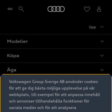
Meny
Upp
Välj återförsäljare
Modeller
Köpa
Alla modeller
Elbilar
Äga
Privaterbjudanden
Laddhybrider
Volkswagen Group Sverige AB använder cookies
Privatleasing
Tjänstebil
Service & tillbehör
A6 modellerna
för att ge dig bästa möjliga upplevelse på vår
Nya bilar i lager
webbplats, till exempel för att anpassa innehåll
Audi digital services
SUV
Om Audi Sverige
Tjänstebil
och annonser tillhandahålla funktioner för
Begagnade bilar i lager
Originaltillbehör - köp online
sociala medier och för att analysera
Avant
Business lease online
Audi approved :plus - så gott som nya