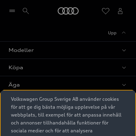
Meny
Upp
Välj återförsäljare
Modeller
Köpa
Alla modeller
Elbilar
Äga
Privaterbjudanden
Laddhybrider
Volkswagen Group Sverige AB använder cookies
Privatleasing
Tjänstebil
Service & tillbehör
A6 modellerna
för att ge dig bästa möjliga upplevelse på vår
Nya bilar i lager
webbplats, till exempel för att anpassa innehåll
Audi digital services
SUV
Om Audi Sverige
Tjänstebil
och annonser tillhandahålla funktioner för
Begagnade bilar i lager
Originaltillbehör - köp online
sociala medier och för att analysera
Avant
Business lease online
Audi approved :plus - så gott som nya