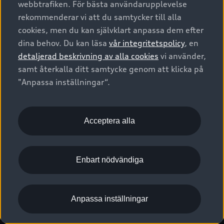
webbtrafiken. För bästa användarupplevelse
Kontakta oss
Garantier
Sportback
Företagsleasing
rekommenderar vi att du samtycker till alla
Finansiering
Boka Service online
Försäkring
cookies, men du kan självklart anpassa dem efter
Audi Sport
Audi exclusive
dina behov. Du kan läsa
vår integritetspolicy
, en
Audi Återförsäljare/-serviceverkstad
Digitala manualer för din Audi
© 2026 AUDI SVERIGE. All Rights Reserved.
detaljerad beskrivning av alla cookies
vi använder,
Provkörning
myAudi
Audi Collection – livsstilsartiklar
samt återkalla ditt samtycke genom att klicka på
Utgivare
Juridiskt
Juridiskt Audi AG
"Anpassa inställningar“.
Pressmeddelanden
Juridiskt Audi Digital Giveaway
Vanliga frågor
Tillgänglighetsredogörelse
Cookies
Nyhetsbrev
2G/3G nätet stängs ned - Hur påverkas min bil av detta?
Anpassa inställningar för cookies
Acceptera alla
Vårt hållbarhetsarbete
Visselblåsarkanaler
Lediga tjänster huvudkontor
Enbart nödvändiga
Lediga tjänster hos Audi Återförsäljare
Kommentar till mediauppgifter om dataläcka
Anpassa inställningar