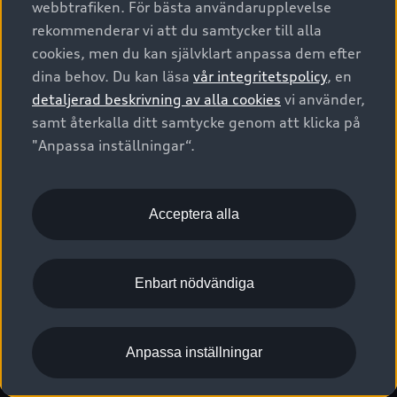
webbtrafiken. För bästa användarupplevelse
Kontakta oss
Garantier
Sportback
Företagsleasing
rekommenderar vi att du samtycker till alla
Finansiering
Boka Service online
Försäkring
cookies, men du kan självklart anpassa dem efter
Audi Sport
Audi exclusive
dina behov. Du kan läsa
vår integritetspolicy
, en
Audi Återförsäljare/-serviceverkstad
Digitala manualer för din Audi
© 2026 AUDI SVERIGE. All Rights Reserved.
detaljerad beskrivning av alla cookies
vi använder,
Provkörning
myAudi
Audi Collection – livsstilsartiklar
samt återkalla ditt samtycke genom att klicka på
Utgivare
Juridiskt
Juridiskt Audi AG
"Anpassa inställningar“.
Pressmeddelanden
Juridiskt Audi Digital Giveaway
Vanliga frågor
Tillgänglighetsredogörelse
Cookies
Nyhetsbrev
2G/3G nätet stängs ned - Hur påverkas min bil av detta?
Anpassa inställningar för cookies
Acceptera alla
Vårt hållbarhetsarbete
Visselblåsarkanaler
Lediga tjänster huvudkontor
Enbart nödvändiga
Lediga tjänster hos Audi Återförsäljare
Kommentar till mediauppgifter om dataläcka
Anpassa inställningar