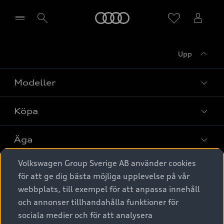
Meny
Upp
Välj återförsäljare
Modeller
Köpa
Alla modeller
Elbilar
Äga
Privaterbjudanden
Laddhybrider
Volkswagen Group Sverige AB använder cookies
Privatleasing
Tjänstebil
Service & tillbehör
A6 modellerna
för att ge dig bästa möjliga upplevelse på vår
Nya bilar i lager
webbplats, till exempel för att anpassa innehåll
Audi digital services
SUV
Om Audi Sverige
Tjänstebil
och annonser tillhandahålla funktioner för
Begagnade bilar i lager
Originaltillbehör - köp online
sociala medier och för att analysera
Avant
Business lease online
Audi approved :plus - så gott som nya