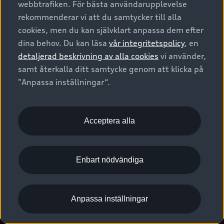
webbtrafiken. För bästa användarupplevelse
Kontakta oss
Garantier
Sportback
Företagsleasing
rekommenderar vi att du samtycker till alla
Finansiering
Boka Service online
Försäkring
cookies, men du kan självklart anpassa dem efter
Audi Sport
Audi exclusive
dina behov. Du kan läsa
vår integritetspolicy
, en
Audi Återförsäljare/-serviceverkstad
Digitala manualer för din Audi
© 2026 AUDI SVERIGE. All Rights Reserved.
detaljerad beskrivning av alla cookies
vi använder,
Provkörning
myAudi
Audi Collection – livsstilsartiklar
samt återkalla ditt samtycke genom att klicka på
Utgivare
Juridiskt
Juridiskt Audi AG
"Anpassa inställningar“.
Pressmeddelanden
Juridiskt Audi Digital Giveaway
Vanliga frågor
Tillgänglighetsredogörelse
Cookies
Nyhetsbrev
2G/3G nätet stängs ned - Hur påverkas min bil av detta?
Anpassa inställningar för cookies
Acceptera alla
Vårt hållbarhetsarbete
Visselblåsarkanaler
Lediga tjänster huvudkontor
Enbart nödvändiga
Lediga tjänster hos Audi Återförsäljare
Kommentar till mediauppgifter om dataläcka
Anpassa inställningar