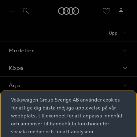
Meny
Upp
Välj återförsäljare
Modeller
Köpa
Alla modeller
Elbilar
Äga
Privaterbjudanden
Laddhybrider
Volkswagen Group Sverige AB använder cookies
Privatleasing
Tjänstebil
Service & tillbehör
A6 modellerna
för att ge dig bästa möjliga upplevelse på vår
Nya bilar i lager
webbplats, till exempel för att anpassa innehåll
Audi digital services
SUV
Om Audi Sverige
Tjänstebil
och annonser tillhandahålla funktioner för
Begagnade bilar i lager
Originaltillbehör - köp online
sociala medier och för att analysera
Avant
Business lease online
Audi approved :plus - så gott som nya