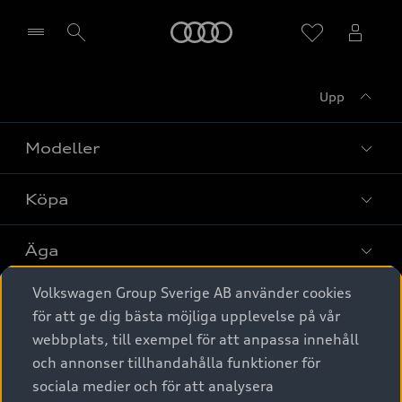
Meny
Upp
Välj återförsäljare
Modeller
Köpa
Alla modeller
Elbilar
Äga
Privaterbjudanden
Laddhybrider
Volkswagen Group Sverige AB använder cookies
Privatleasing
Tjänstebil
Service & tillbehör
A6 modellerna
för att ge dig bästa möjliga upplevelse på vår
Nya bilar i lager
webbplats, till exempel för att anpassa innehåll
Audi digital services
SUV
Om Audi Sverige
Tjänstebil
och annonser tillhandahålla funktioner för
Begagnade bilar i lager
Originaltillbehör - köp online
sociala medier och för att analysera
Avant
Business lease online
Audi approved :plus - så gott som nya