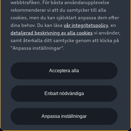
webbtrafiken. För bästa användarupplevelse
Kontakta oss
Garantier
Sportback
Företagsleasing
rekommenderar vi att du samtycker till alla
Finansiering
Boka Service online
Försäkring
cookies, men du kan självklart anpassa dem efter
Audi Sport
Audi exclusive
dina behov. Du kan läsa
vår integritetspolicy
, en
Audi Återförsäljare/-serviceverkstad
Digitala manualer för din Audi
© 2026 AUDI SVERIGE. All Rights Reserved.
detaljerad beskrivning av alla cookies
vi använder,
Provkörning
myAudi
Audi Collection – livsstilsartiklar
samt återkalla ditt samtycke genom att klicka på
Utgivare
Juridiskt
Juridiskt Audi AG
"Anpassa inställningar“.
Pressmeddelanden
Juridiskt Audi Digital Giveaway
Vanliga frågor
Tillgänglighetsredogörelse
Cookies
Nyhetsbrev
2G/3G nätet stängs ned - Hur påverkas min bil av detta?
Anpassa inställningar för cookies
Acceptera alla
Vårt hållbarhetsarbete
Visselblåsarkanaler
Lediga tjänster huvudkontor
Enbart nödvändiga
Lediga tjänster hos Audi Återförsäljare
Kommentar till mediauppgifter om dataläcka
Anpassa inställningar