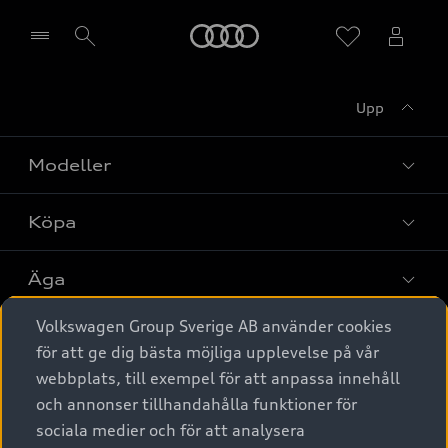
Meny
Upp
Välj återförsäljare
Modeller
Köpa
Alla modeller
Elbilar
Äga
Privaterbjudanden
Laddhybrider
Volkswagen Group Sverige AB använder cookies
Privatleasing
Tjänstebil
Service & tillbehör
A6 modellerna
för att ge dig bästa möjliga upplevelse på vår
Nya bilar i lager
webbplats, till exempel för att anpassa innehåll
Audi digital services
SUV
Om Audi Sverige
Tjänstebil
och annonser tillhandahålla funktioner för
Begagnade bilar i lager
Originaltillbehör - köp online
sociala medier och för att analysera
Avant
Business lease online
Audi approved :plus - så gott som nya