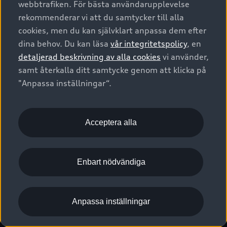
webbtrafiken. För bästa användarupplevelse
Kontakta oss
Garantier
Sportback
Företagsleasing
rekommenderar vi att du samtycker till alla
Finansiering
Boka Service online
Försäkring
cookies, men du kan självklart anpassa dem efter
Audi Sport
Audi exclusive
dina behov. Du kan läsa
vår integritetspolicy
, en
Audi Återförsäljare/-serviceverkstad
Digitala manualer för din Audi
© 2026 AUDI SVERIGE. All Rights Reserved.
detaljerad beskrivning av alla cookies
vi använder,
Provkörning
myAudi
Audi Collection – livsstilsartiklar
samt återkalla ditt samtycke genom att klicka på
Utgivare
Juridiskt
Juridiskt Audi AG
"Anpassa inställningar“.
Pressmeddelanden
Juridiskt Audi Digital Giveaway
Vanliga frågor
Tillgänglighetsredogörelse
Cookies
Nyhetsbrev
2G/3G nätet stängs ned - Hur påverkas min bil av detta?
Anpassa inställningar för cookies
Acceptera alla
Vårt hållbarhetsarbete
Visselblåsarkanaler
Lediga tjänster huvudkontor
Enbart nödvändiga
Lediga tjänster hos Audi Återförsäljare
Kommentar till mediauppgifter om dataläcka
Anpassa inställningar