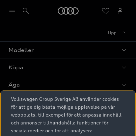
Meny
Upp
Välj återförsäljare
Modeller
Köpa
Alla modeller
Elbilar
Äga
Privaterbjudanden
Laddhybrider
Volkswagen Group Sverige AB använder cookies
Privatleasing
Tjänstebil
Service & tillbehör
A6 modellerna
för att ge dig bästa möjliga upplevelse på vår
Nya bilar i lager
webbplats, till exempel för att anpassa innehåll
Audi digital services
SUV
Om Audi Sverige
Tjänstebil
och annonser tillhandahålla funktioner för
Begagnade bilar i lager
Originaltillbehör - köp online
sociala medier och för att analysera
Avant
Business lease online
Audi approved :plus - så gott som nya