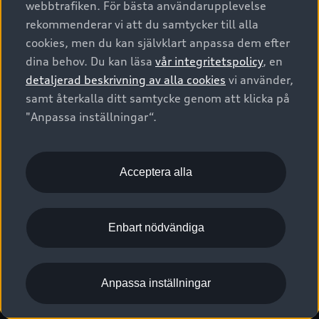
webbtrafiken. För bästa användarupplevelse
Kontakta oss
Garantier
Sportback
Företagsleasing
rekommenderar vi att du samtycker till alla
Finansiering
Boka Service online
Försäkring
cookies, men du kan självklart anpassa dem efter
Audi Sport
Audi exclusive
dina behov. Du kan läsa
vår integritetspolicy
, en
Audi Återförsäljare/-serviceverkstad
Digitala manualer för din Audi
© 2026 AUDI SVERIGE. All Rights Reserved.
detaljerad beskrivning av alla cookies
vi använder,
Provkörning
myAudi
Audi Collection – livsstilsartiklar
samt återkalla ditt samtycke genom att klicka på
Utgivare
Juridiskt
Juridiskt Audi AG
"Anpassa inställningar“.
Pressmeddelanden
Juridiskt Audi Digital Giveaway
Vanliga frågor
Tillgänglighetsredogörelse
Cookies
Nyhetsbrev
2G/3G nätet stängs ned - Hur påverkas min bil av detta?
Anpassa inställningar för cookies
Acceptera alla
Vårt hållbarhetsarbete
Visselblåsarkanaler
Lediga tjänster huvudkontor
Enbart nödvändiga
Lediga tjänster hos Audi Återförsäljare
Kommentar till mediauppgifter om dataläcka
Anpassa inställningar