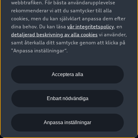
webbtrafiken. För bästa användarupplevelse
Kontakta oss
Garantier
Sportback
Företagsleasing
rekommenderar vi att du samtycker till alla
Finansiering
Boka Service online
Försäkring
cookies, men du kan självklart anpassa dem efter
Audi Sport
Audi exclusive
dina behov. Du kan läsa
vår integritetspolicy
, en
Audi Återförsäljare/-serviceverkstad
Digitala manualer för din Audi
© 2026 AUDI SVERIGE. All Rights Reserved.
detaljerad beskrivning av alla cookies
vi använder,
Provkörning
myAudi
Audi Collection – livsstilsartiklar
samt återkalla ditt samtycke genom att klicka på
Utgivare
Juridiskt
Juridiskt Audi AG
"Anpassa inställningar“.
Pressmeddelanden
Juridiskt Audi Digital Giveaway
Vanliga frågor
Tillgänglighetsredogörelse
Cookies
Nyhetsbrev
2G/3G nätet stängs ned - Hur påverkas min bil av detta?
Anpassa inställningar för cookies
Acceptera alla
Vårt hållbarhetsarbete
Visselblåsarkanaler
Lediga tjänster huvudkontor
Enbart nödvändiga
Lediga tjänster hos Audi Återförsäljare
Kommentar till mediauppgifter om dataläcka
Anpassa inställningar