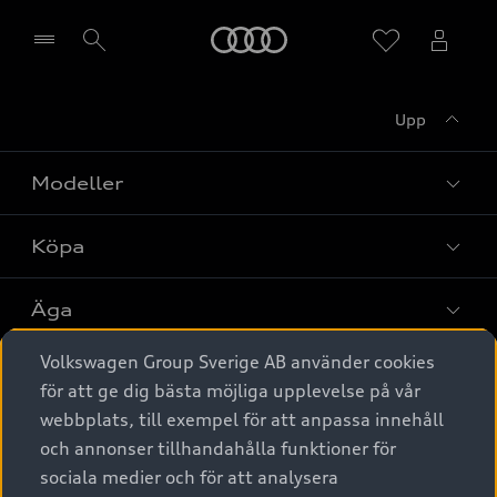
Meny
Upp
Välj återförsäljare
Modeller
Köpa
Alla modeller
Elbilar
Äga
Privaterbjudanden
Laddhybrider
Volkswagen Group Sverige AB använder cookies
Privatleasing
Tjänstebil
Service & tillbehör
A6 modellerna
för att ge dig bästa möjliga upplevelse på vår
Nya bilar i lager
webbplats, till exempel för att anpassa innehåll
Audi digital services
SUV
Om Audi Sverige
Tjänstebil
och annonser tillhandahålla funktioner för
Begagnade bilar i lager
Originaltillbehör - köp online
sociala medier och för att analysera
Avant
Business lease online
Audi approved :plus - så gott som nya