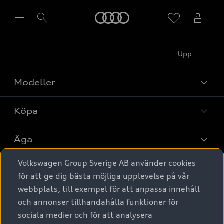
Meny
Upp
Välj återförsäljare
Modeller
Köpa
Alla modeller
Elbilar
Äga
Privaterbjudanden
Laddhybrider
Volkswagen Group Sverige AB använder cookies
Privatleasing
Tjänstebil
Service & tillbehör
A6 modellerna
för att ge dig bästa möjliga upplevelse på vår
Nya bilar i lager
webbplats, till exempel för att anpassa innehåll
Audi digital services
SUV
Om Audi Sverige
Tjänstebil
och annonser tillhandahålla funktioner för
Begagnade bilar i lager
Originaltillbehör - köp online
sociala medier och för att analysera
Avant
Business lease online
Audi approved :plus - så gott som nya