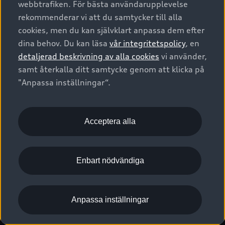
webbtrafiken. För bästa användarupplevelse
Kontakta oss
Garantier
Sportback
Företagsleasing
rekommenderar vi att du samtycker till alla
Finansiering
Boka Service online
Försäkring
cookies, men du kan självklart anpassa dem efter
Audi Sport
Audi exclusive
dina behov. Du kan läsa
vår integritetspolicy
, en
Audi Återförsäljare/-serviceverkstad
Digitala manualer för din Audi
© 2026 AUDI SVERIGE. All Rights Reserved.
detaljerad beskrivning av alla cookies
vi använder,
Provkörning
myAudi
Audi Collection – livsstilsartiklar
samt återkalla ditt samtycke genom att klicka på
Utgivare
Juridiskt
Juridiskt Audi AG
"Anpassa inställningar“.
Pressmeddelanden
Juridiskt Audi Digital Giveaway
Vanliga frågor
Tillgänglighetsredogörelse
Cookies
Nyhetsbrev
2G/3G nätet stängs ned - Hur påverkas min bil av detta?
Anpassa inställningar för cookies
Acceptera alla
Vårt hållbarhetsarbete
Visselblåsarkanaler
Lediga tjänster huvudkontor
Enbart nödvändiga
Lediga tjänster hos Audi Återförsäljare
Kommentar till mediauppgifter om dataläcka
Anpassa inställningar