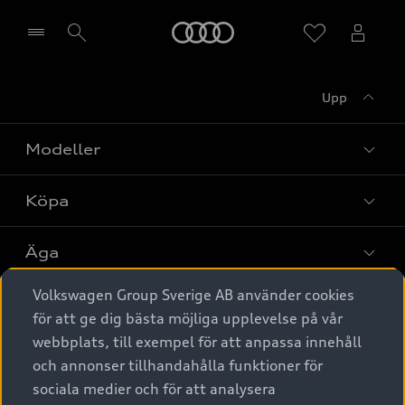
Meny
Upp
Välj återförsäljare
Modeller
Köpa
Alla modeller
Elbilar
Äga
Privaterbjudanden
Laddhybrider
Volkswagen Group Sverige AB använder cookies
Privatleasing
Tjänstebil
Service & tillbehör
A6 modellerna
för att ge dig bästa möjliga upplevelse på vår
Nya bilar i lager
webbplats, till exempel för att anpassa innehåll
Audi digital services
SUV
Om Audi Sverige
Tjänstebil
och annonser tillhandahålla funktioner för
Begagnade bilar i lager
Originaltillbehör - köp online
sociala medier och för att analysera
Avant
Business lease online
Audi approved :plus - så gott som nya