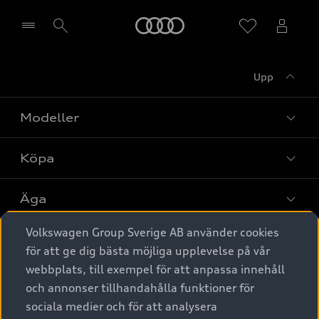
Meny
Upp
Välj återförsäljare
Modeller
Köpa
Alla modeller
Elbilar
Äga
Privaterbjudanden
Laddhybrider
Volkswagen Group Sverige AB använder cookies
Privatleasing
Tjänstebil
Service & tillbehör
A6 modellerna
för att ge dig bästa möjliga upplevelse på vår
Nya bilar i lager
webbplats, till exempel för att anpassa innehåll
Audi digital services
SUV
Om Audi Sverige
Tjänstebil
och annonser tillhandahålla funktioner för
Begagnade bilar i lager
Originaltillbehör - köp online
sociala medier och för att analysera
Avant
Business lease online
Audi approved :plus - så gott som nya