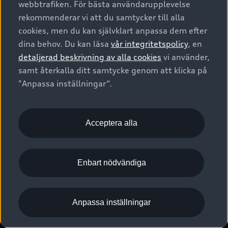
webbtrafiken. För bästa användarupplevelse
Kontakta oss
Garantier
Sportback
Företagsleasing
rekommenderar vi att du samtycker till alla
Finansiering
Boka Service online
Försäkring
cookies, men du kan självklart anpassa dem efter
Audi Sport
Audi exclusive
dina behov. Du kan läsa
vår integritetspolicy
, en
Audi Återförsäljare/-serviceverkstad
Digitala manualer för din Audi
© 2026 AUDI SVERIGE. All Rights Reserved.
detaljerad beskrivning av alla cookies
vi använder,
Provkörning
myAudi
Audi Collection – livsstilsartiklar
samt återkalla ditt samtycke genom att klicka på
Utgivare
Juridiskt
Juridiskt Audi AG
"Anpassa inställningar“.
Pressmeddelanden
Juridiskt Audi Digital Giveaway
Vanliga frågor
Tillgänglighetsredogörelse
Cookies
Nyhetsbrev
2G/3G nätet stängs ned - Hur påverkas min bil av detta?
Anpassa inställningar för cookies
Acceptera alla
Vårt hållbarhetsarbete
Visselblåsarkanaler
Lediga tjänster huvudkontor
Enbart nödvändiga
Lediga tjänster hos Audi Återförsäljare
Kommentar till mediauppgifter om dataläcka
Anpassa inställningar