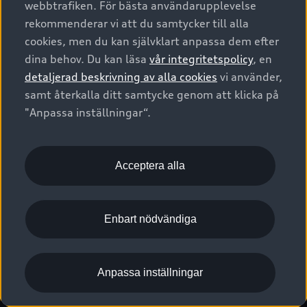
webbtrafiken. För bästa användarupplevelse
Kontakta oss
Garantier
Sportback
Företagsleasing
rekommenderar vi att du samtycker till alla
Finansiering
Boka Service online
Försäkring
cookies, men du kan självklart anpassa dem efter
Audi Sport
Audi exclusive
dina behov. Du kan läsa
vår integritetspolicy
, en
Audi Återförsäljare/-serviceverkstad
Digitala manualer för din Audi
© 2026 AUDI SVERIGE. All Rights Reserved.
detaljerad beskrivning av alla cookies
vi använder,
Provkörning
myAudi
Audi Collection – livsstilsartiklar
samt återkalla ditt samtycke genom att klicka på
Utgivare
Juridiskt
Juridiskt Audi AG
"Anpassa inställningar“.
Pressmeddelanden
Juridiskt Audi Digital Giveaway
Vanliga frågor
Tillgänglighetsredogörelse
Cookies
Nyhetsbrev
2G/3G nätet stängs ned - Hur påverkas min bil av detta?
Anpassa inställningar för cookies
Acceptera alla
Vårt hållbarhetsarbete
Visselblåsarkanaler
Lediga tjänster huvudkontor
Enbart nödvändiga
Lediga tjänster hos Audi Återförsäljare
Kommentar till mediauppgifter om dataläcka
Anpassa inställningar