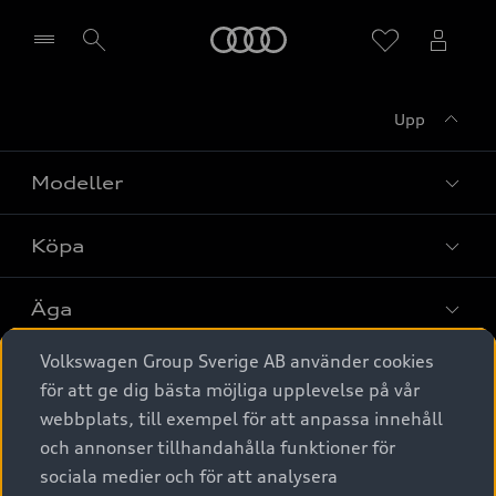
Meny
Upp
Välj återförsäljare
Modeller
Köpa
Alla modeller
Elbilar
Äga
Privaterbjudanden
Laddhybrider
Volkswagen Group Sverige AB använder cookies
Privatleasing
Tjänstebil
Service & tillbehör
A6 modellerna
för att ge dig bästa möjliga upplevelse på vår
Nya bilar i lager
webbplats, till exempel för att anpassa innehåll
Audi digital services
SUV
Om Audi Sverige
Tjänstebil
och annonser tillhandahålla funktioner för
Begagnade bilar i lager
Originaltillbehör - köp online
sociala medier och för att analysera
Avant
Business lease online
Audi approved :plus - så gott som nya