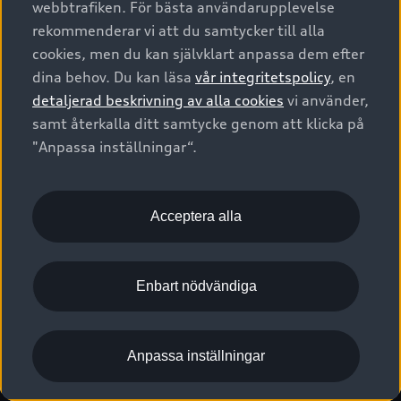
webbtrafiken. För bästa användarupplevelse
Kontakta oss
Garantier
Sportback
Företagsleasing
rekommenderar vi att du samtycker till alla
Finansiering
Boka Service online
Försäkring
cookies, men du kan självklart anpassa dem efter
Audi Sport
Audi exclusive
dina behov. Du kan läsa
vår integritetspolicy
, en
Audi Återförsäljare/-serviceverkstad
Digitala manualer för din Audi
© 2026 AUDI SVERIGE. All Rights Reserved.
detaljerad beskrivning av alla cookies
vi använder,
Provkörning
myAudi
Audi Collection – livsstilsartiklar
samt återkalla ditt samtycke genom att klicka på
Utgivare
Juridiskt
Juridiskt Audi AG
"Anpassa inställningar“.
Pressmeddelanden
Juridiskt Audi Digital Giveaway
Vanliga frågor
Tillgänglighetsredogörelse
Cookies
Nyhetsbrev
2G/3G nätet stängs ned - Hur påverkas min bil av detta?
Anpassa inställningar för cookies
Acceptera alla
Vårt hållbarhetsarbete
Visselblåsarkanaler
Lediga tjänster huvudkontor
Enbart nödvändiga
Lediga tjänster hos Audi Återförsäljare
Kommentar till mediauppgifter om dataläcka
Anpassa inställningar