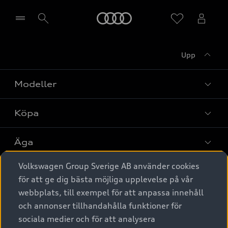
Meny
Upp
Välj återförsäljare
Modeller
Köpa
Alla modeller
Elbilar
Äga
Privaterbjudanden
Laddhybrider
Volkswagen Group Sverige AB använder cookies
Privatleasing
Tjänstebil
Service & tillbehör
A6 modellerna
för att ge dig bästa möjliga upplevelse på vår
Nya bilar i lager
webbplats, till exempel för att anpassa innehåll
Audi digital services
SUV
Om Audi Sverige
Tjänstebil
och annonser tillhandahålla funktioner för
Begagnade bilar i lager
Originaltillbehör - köp online
sociala medier och för att analysera
Avant
Business lease online
Audi approved :plus - så gott som nya