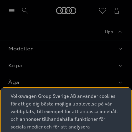
Meny
Upp
Välj återförsäljare
Modeller
Köpa
Alla modeller
Elbilar
Äga
Privaterbjudanden
Laddhybrider
Volkswagen Group Sverige AB använder cookies
Privatleasing
Tjänstebil
Service & tillbehör
A6 modellerna
för att ge dig bästa möjliga upplevelse på vår
Nya bilar i lager
webbplats, till exempel för att anpassa innehåll
Audi digital services
SUV
Om Audi Sverige
Tjänstebil
och annonser tillhandahålla funktioner för
Begagnade bilar i lager
Originaltillbehör - köp online
sociala medier och för att analysera
Avant
Business lease online
Audi approved :plus - så gott som nya