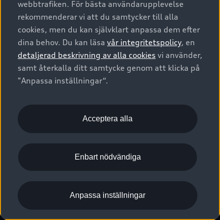
webbtrafiken. För bästa användarupplevelse
Kontakta oss
Garantier
Sportback
Företagsleasing
rekommenderar vi att du samtycker till alla
Finansiering
Boka Service online
Försäkring
cookies, men du kan självklart anpassa dem efter
Audi Sport
Audi exclusive
dina behov. Du kan läsa
vår integritetspolicy
, en
Audi Återförsäljare/-serviceverkstad
Digitala manualer för din Audi
© 2026 AUDI SVERIGE. All Rights Reserved.
detaljerad beskrivning av alla cookies
vi använder,
Provkörning
myAudi
Audi Collection – livsstilsartiklar
samt återkalla ditt samtycke genom att klicka på
Utgivare
Juridiskt
Juridiskt Audi AG
"Anpassa inställningar“.
Pressmeddelanden
Juridiskt Audi Digital Giveaway
Vanliga frågor
Tillgänglighetsredogörelse
Cookies
Nyhetsbrev
2G/3G nätet stängs ned - Hur påverkas min bil av detta?
Anpassa inställningar för cookies
Acceptera alla
Vårt hållbarhetsarbete
Visselblåsarkanaler
Lediga tjänster huvudkontor
Enbart nödvändiga
Lediga tjänster hos Audi Återförsäljare
Kommentar till mediauppgifter om dataläcka
Anpassa inställningar