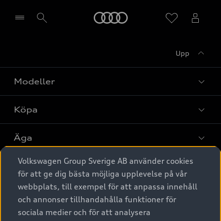
Meny
Upp
Välj återförsäljare
Modeller
Köpa
Alla modeller
Elbilar
Äga
Privaterbjudanden
Laddhybrider
Volkswagen Group Sverige AB använder cookies
Privatleasing
Tjänstebil
Service & tillbehör
A6 modellerna
för att ge dig bästa möjliga upplevelse på vår
Nya bilar i lager
webbplats, till exempel för att anpassa innehåll
Audi digital services
SUV
Om Audi Sverige
Tjänstebil
och annonser tillhandahålla funktioner för
Begagnade bilar i lager
Originaltillbehör - köp online
sociala medier och för att analysera
Avant
Business lease online
Audi approved :plus - så gott som nya