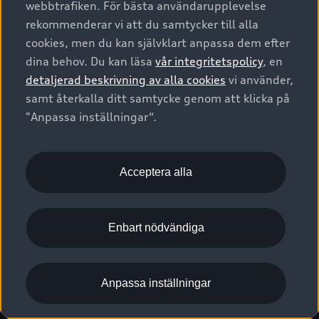
webbtrafiken. För bästa användarupplevelse
Kontakta oss
Garantier
Sportback
Företagsleasing
rekommenderar vi att du samtycker till alla
Finansiering
Boka Service online
Försäkring
cookies, men du kan självklart anpassa dem efter
Audi Sport
Audi exclusive
dina behov. Du kan läsa
vår integritetspolicy
, en
Audi Återförsäljare/-serviceverkstad
Digitala manualer för din Audi
© 2026 AUDI SVERIGE. All Rights Reserved.
detaljerad beskrivning av alla cookies
vi använder,
Provkörning
myAudi
Audi Collection – livsstilsartiklar
samt återkalla ditt samtycke genom att klicka på
Utgivare
Juridiskt
Juridiskt Audi AG
"Anpassa inställningar“.
Pressmeddelanden
Juridiskt Audi Digital Giveaway
Vanliga frågor
Tillgänglighetsredogörelse
Cookies
Nyhetsbrev
2G/3G nätet stängs ned - Hur påverkas min bil av detta?
Anpassa inställningar för cookies
Acceptera alla
Vårt hållbarhetsarbete
Visselblåsarkanaler
Lediga tjänster huvudkontor
Enbart nödvändiga
Lediga tjänster hos Audi Återförsäljare
Kommentar till mediauppgifter om dataläcka
Anpassa inställningar