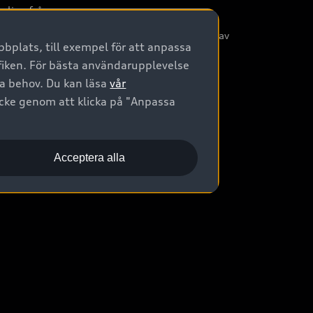
nliga frågor
/3G nätet stängs ned - Hur påverkas min bil av
bplats, till exempel för att anpassa
etta?
afiken. För bästa användarupplevelse
na behov. Du kan läsa
vår
ycke genom att klicka på "Anpassa
Acceptera alla