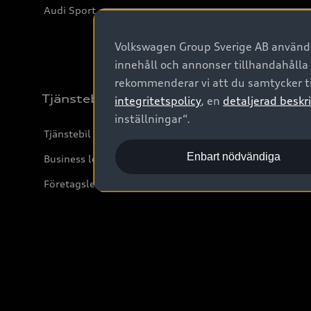
Audi Sport
Volkswagen Group Sverige AB använder
innehåll och annonser tillhandahålla
rekommenderar vi att du samtycker ti
Tjänstebil
integritetspolicy
, en
detaljerad beskri
inställningar“.
Tjänstebil
Enbart nödvändiga
Business lease online
Företagsleasing