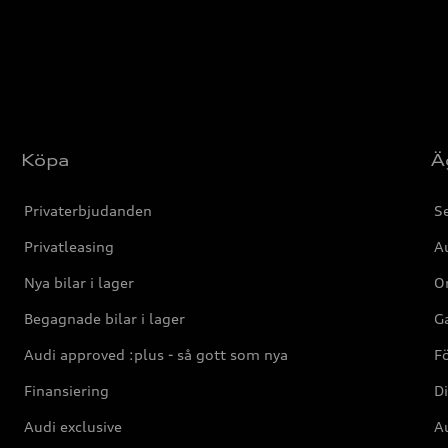
Köpa
Ä
Privaterbjudanden
Se
Privatleasing
Au
Nya bilar i lager
Or
Begagnade bilar i lager
Ga
Audi approved :plus - så gott som nya
F
Finansiering
Di
Audi exclusive
Au