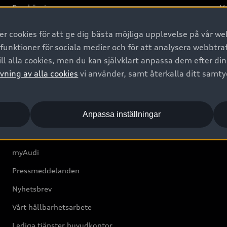
Provkörning
Va
2G
 cookies för att ge dig bästa möjliga upplevelse på vår web
d
 funktioner för sociala medier och för att analysera webbtr
ll alla cookies, men du kan självklart anpassa dem efter di
Om Audi Sverige
vning av alla cookies
vi använder, samt återkalla ditt samt
Kontakta oss
Anpassa inställningar
Boka Service online
Audi Återförsäljare/-serviceverkstad
myAudi
Pressmeddelanden
Nyhetsbrev
Vårt hållbarhetsarbete
Lediga tjänster huvudkontor