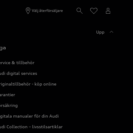
Välj återförsäljare
Upp
ga
rvice & tillbehör
di digital services
iginaltillbehör - köp online
rantier
örsäkring
gitala manualer för din Audi
di Collection – livsstilsartiklar