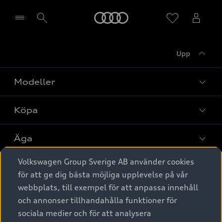
Meny
Upp
Välj återförsäljare
Modeller
Köpa
Alla modeller
Elbilar
Äga
Privaterbjudanden
Laddhybrider
Volkswagen Group Sverige AB använder cookies
Privatleasing
Tjänstebil
Service & tillbehör
A6 modellerna
för att ge dig bästa möjliga upplevelse på vår
Nya bilar i lager
webbplats, till exempel för att anpassa innehåll
Audi digital services
SUV
Om Audi Sverige
Tjänstebil
och annonser tillhandahålla funktioner för
Begagnade bilar i lager
Originaltillbehör - köp online
sociala medier och för att analysera
Avant
Business lease online
Audi approved :plus - så gott som nya