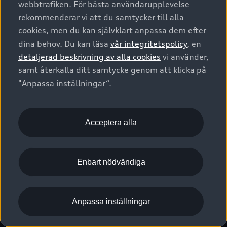
webbtrafiken. För bästa användarupplevelse
Kontakta oss
Garantier
Sportback
Företagsleasing
rekommenderar vi att du samtycker till alla
Finansiering
Boka Service online
Försäkring
cookies, men du kan självklart anpassa dem efter
Audi Sport
Audi exclusive
dina behov. Du kan läsa
vår integritetspolicy
, en
Audi Återförsäljare/-serviceverkstad
Digitala manualer för din Audi
© 2026 AUDI SVERIGE. All Rights Reserved.
detaljerad beskrivning av alla cookies
vi använder,
Provkörning
myAudi
Audi Collection – livsstilsartiklar
samt återkalla ditt samtycke genom att klicka på
Utgivare
Juridiskt
Juridiskt Audi AG
"Anpassa inställningar“.
Pressmeddelanden
Juridiskt Audi Digital Giveaway
Vanliga frågor
Tillgänglighetsredogörelse
Cookies
Nyhetsbrev
2G/3G nätet stängs ned - Hur påverkas min bil av detta?
Anpassa inställningar för cookies
Acceptera alla
Vårt hållbarhetsarbete
Visselblåsarkanaler
Lediga tjänster huvudkontor
Enbart nödvändiga
Lediga tjänster hos Audi Återförsäljare
Kommentar till mediauppgifter om dataläcka
Anpassa inställningar