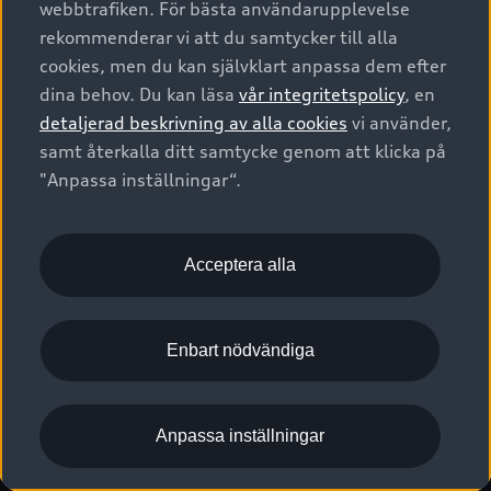
webbtrafiken. För bästa användarupplevelse
Kontakta oss
Garantier
Sportback
Företagsleasing
rekommenderar vi att du samtycker till alla
Finansiering
Boka Service online
Försäkring
cookies, men du kan självklart anpassa dem efter
Audi Sport
Audi exclusive
dina behov. Du kan läsa
vår integritetspolicy
, en
Audi Återförsäljare/-serviceverkstad
Digitala manualer för din Audi
© 2026 AUDI SVERIGE. All Rights Reserved.
detaljerad beskrivning av alla cookies
vi använder,
Provkörning
myAudi
Audi Collection – livsstilsartiklar
samt återkalla ditt samtycke genom att klicka på
Utgivare
Juridiskt
Juridiskt Audi AG
"Anpassa inställningar“.
Pressmeddelanden
Juridiskt Audi Digital Giveaway
Vanliga frågor
Tillgänglighetsredogörelse
Cookies
Nyhetsbrev
2G/3G nätet stängs ned - Hur påverkas min bil av detta?
Anpassa inställningar för cookies
Acceptera alla
Vårt hållbarhetsarbete
Visselblåsarkanaler
Lediga tjänster huvudkontor
Enbart nödvändiga
Lediga tjänster hos Audi Återförsäljare
Kommentar till mediauppgifter om dataläcka
Anpassa inställningar