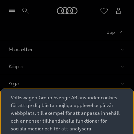
Meny
Upp
Välj återförsäljare
Modeller
Köpa
Alla modeller
Elbilar
Äga
Privaterbjudanden
Laddhybrider
Volkswagen Group Sverige AB använder cookies
Privatleasing
Tjänstebil
Service & tillbehör
A6 modellerna
för att ge dig bästa möjliga upplevelse på vår
Nya bilar i lager
webbplats, till exempel för att anpassa innehåll
Audi digital services
SUV
Om Audi Sverige
Tjänstebil
och annonser tillhandahålla funktioner för
Begagnade bilar i lager
Originaltillbehör - köp online
sociala medier och för att analysera
Avant
Business lease online
Audi approved :plus - så gott som nya