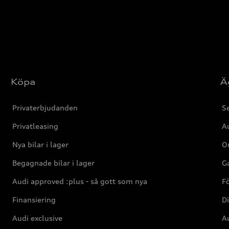
Köpa
Ä
Privaterbjudanden
Se
Privatleasing
Au
Nya bilar i lager
Or
Begagnade bilar i lager
Ga
Audi approved :plus - så gott som nya
F
Finansiering
Di
Audi exclusive
Au