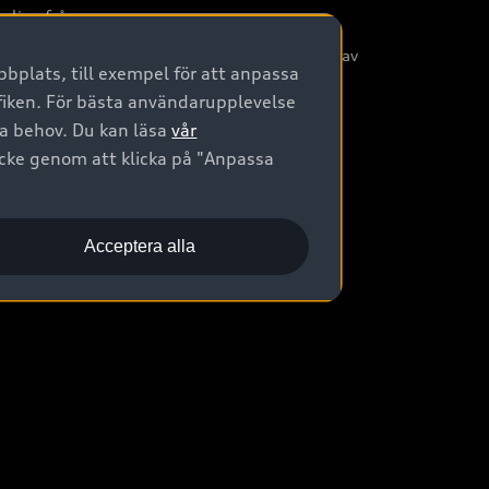
nliga frågor
/3G nätet stängs ned - Hur påverkas min bil av
bplats, till exempel för att anpassa
etta?
afiken. För bästa användarupplevelse
na behov. Du kan läsa
vår
ycke genom att klicka på "Anpassa
Acceptera alla