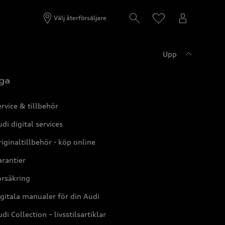
Välj återförsäljare
Upp
ga
rvice & tillbehör
di digital services
iginaltillbehör - köp online
rantier
örsäkring
gitala manualer för din Audi
di Collection – livsstilsartiklar