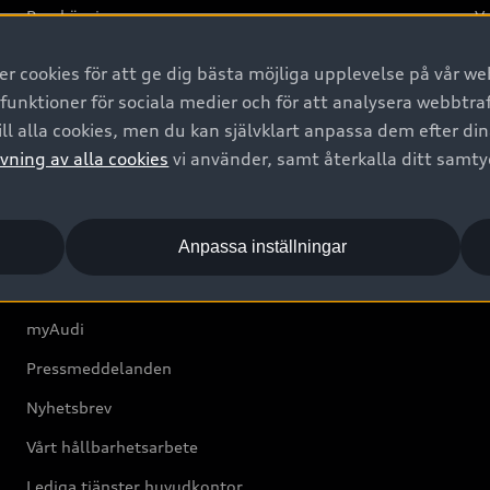
Provkörning
Va
2G
 cookies för att ge dig bästa möjliga upplevelse på vår web
d
 funktioner för sociala medier och för att analysera webbtr
ll alla cookies, men du kan självklart anpassa dem efter di
Om Audi Sverige
vning av alla cookies
vi använder, samt återkalla ditt samt
Kontakta oss
Anpassa inställningar
Boka Service online
Audi Återförsäljare/-serviceverkstad
myAudi
Pressmeddelanden
Nyhetsbrev
Vårt hållbarhetsarbete
Lediga tjänster huvudkontor