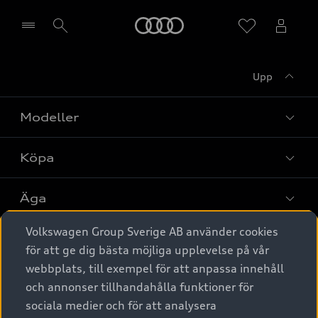
Meny
Upp
Välj återförsäljare
Modeller
Köpa
Alla modeller
Elbilar
Äga
Privaterbjudanden
Laddhybrider
Volkswagen Group Sverige AB använder cookies
Privatleasing
Tjänstebil
Service & tillbehör
A6 modellerna
för att ge dig bästa möjliga upplevelse på vår
Nya bilar i lager
webbplats, till exempel för att anpassa innehåll
Audi digital services
SUV
Om Audi Sverige
Tjänstebil
och annonser tillhandahålla funktioner för
Begagnade bilar i lager
Originaltillbehör - köp online
sociala medier och för att analysera
Avant
Business lease online
Audi approved :plus - så gott som nya