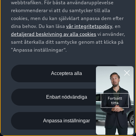
webbtrafiken. För bästa användarupplevelse
Kontakta oss
Garantier
Sportback
Företagsleasing
rekommenderar vi att du samtycker till alla
Finansiering
Boka Service online
Försäkring
cookies, men du kan självklart anpassa dem efter
Audi Sport
Audi exclusive
dina behov. Du kan läsa
vår integritetspolicy
, en
Audi Återförsäljare/-serviceverkstad
Digitala manualer för din Audi
© 2026 AUDI SVERIGE. All Rights Reserved.
detaljerad beskrivning av alla cookies
vi använder,
Provkörning
myAudi
Audi Collection – livsstilsartiklar
samt återkalla ditt samtycke genom att klicka på
Utgivare
Juridiskt
Juridiskt Audi AG
"Anpassa inställningar“.
Pressmeddelanden
Juridiskt Audi Digital Giveaway
Vanliga frågor
Tillgänglighetsredogörelse
Cookies
Nyhetsbrev
2G/3G nätet stängs ned - Hur påverkas min bil av detta?
Anpassa inställningar för cookies
Acceptera alla
Vårt hållbarhetsarbete
Visselblåsarkanaler
Lediga tjänster huvudkontor
Enbart nödvändiga
Lediga tjänster hos Audi Återförsäljare
Kommentar till mediauppgifter om dataläcka
Anpassa inställningar