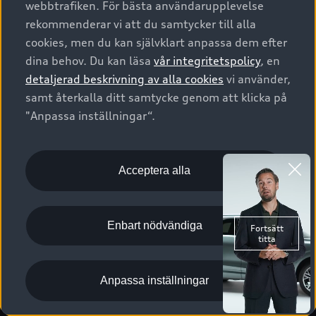
webbtrafiken. För bästa användarupplevelse
Kontakta oss
Garantier
Sportback
Företagsleasing
rekommenderar vi att du samtycker till alla
Finansiering
Boka Service online
Försäkring
cookies, men du kan självklart anpassa dem efter
Audi Sport
Audi exclusive
dina behov. Du kan läsa
vår integritetspolicy
, en
Audi Återförsäljare/-serviceverkstad
Digitala manualer för din Audi
© 2026 AUDI SVERIGE. All Rights Reserved.
detaljerad beskrivning av alla cookies
vi använder,
Provkörning
myAudi
Audi Collection – livsstilsartiklar
samt återkalla ditt samtycke genom att klicka på
Utgivare
Juridiskt
Juridiskt Audi AG
"Anpassa inställningar“.
Pressmeddelanden
Juridiskt Audi Digital Giveaway
Vanliga frågor
Tillgänglighetsredogörelse
Cookies
Nyhetsbrev
2G/3G nätet stängs ned - Hur påverkas min bil av detta?
Anpassa inställningar för cookies
Acceptera alla
Vårt hållbarhetsarbete
Visselblåsarkanaler
Lediga tjänster huvudkontor
Enbart nödvändiga
Lediga tjänster hos Audi Återförsäljare
Kommentar till mediauppgifter om dataläcka
Anpassa inställningar