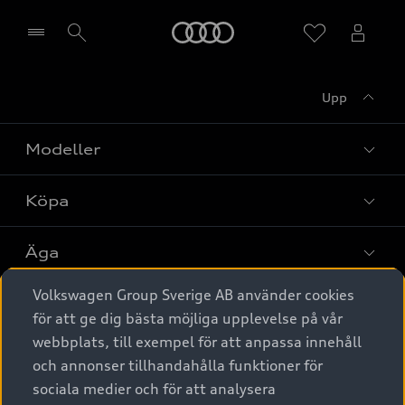
Meny
Upp
Välj återförsäljare
Modeller
Köpa
Alla modeller
Elbilar
Äga
Privaterbjudanden
Laddhybrider
Volkswagen Group Sverige AB använder cookies
Privatleasing
Tjänstebil
Service & tillbehör
A6 modellerna
för att ge dig bästa möjliga upplevelse på vår
Nya bilar i lager
webbplats, till exempel för att anpassa innehåll
Audi digital services
SUV
Om Audi Sverige
Tjänstebil
och annonser tillhandahålla funktioner för
Begagnade bilar i lager
Originaltillbehör - köp online
sociala medier och för att analysera
Avant
Business lease online
Audi approved :plus - så gott som nya