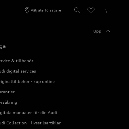
Välj återförsäljare
Upp
ga
rvice & tillbehör
di digital services
iginaltillbehör - köp online
rantier
örsäkring
gitala manualer för din Audi
di Collection – livsstilsartiklar