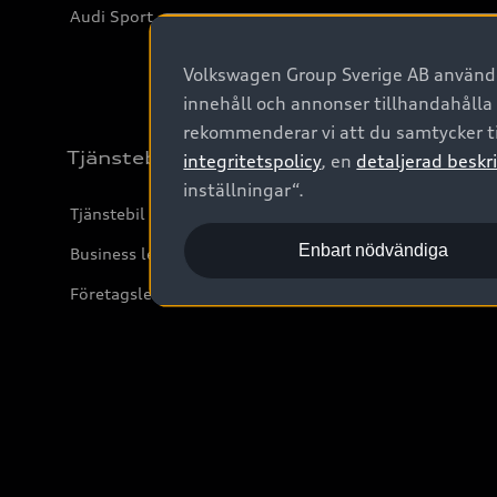
Audi Sport
Volkswagen Group Sverige AB använder
innehåll och annonser tillhandahålla
rekommenderar vi att du samtycker ti
Tjänstebil
integritetspolicy
, en
detaljerad beskri
inställningar“.
Tjänstebil
Enbart nödvändiga
Business lease online
Företagsleasing