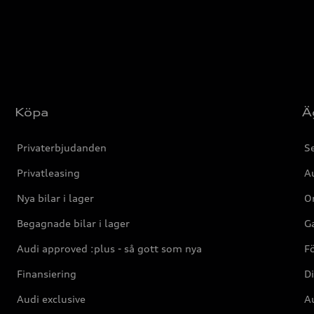
Köpa
Ä
Privaterbjudanden
Se
Privatleasing
Au
Nya bilar i lager
Or
Begagnade bilar i lager
Ga
Audi approved :plus - så gott som nya
F
Finansiering
Di
Audi exclusive
Au