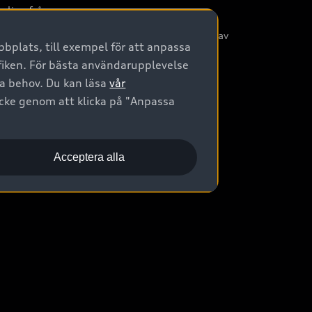
nliga frågor
/3G nätet stängs ned - Hur påverkas min bil av
bplats, till exempel för att anpassa
etta?
afiken. För bästa användarupplevelse
na behov. Du kan läsa
vår
ycke genom att klicka på "Anpassa
Acceptera alla