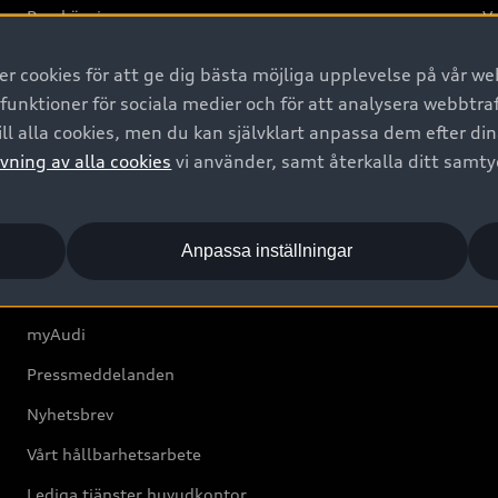
Provkörning
Va
2G
 cookies för att ge dig bästa möjliga upplevelse på vår web
d
 funktioner för sociala medier och för att analysera webbtr
ll alla cookies, men du kan självklart anpassa dem efter di
Om Audi Sverige
vning av alla cookies
vi använder, samt återkalla ditt samt
Kontakta oss
Anpassa inställningar
Boka Service online
Audi Återförsäljare/-serviceverkstad
myAudi
Pressmeddelanden
Nyhetsbrev
Vårt hållbarhetsarbete
Lediga tjänster huvudkontor