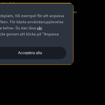
nliga frågor
/3G nätet stängs ned - Hur påverkas min bil av
bplats, till exempel för att anpassa
etta?
afiken. För bästa användarupplevelse
na behov. Du kan läsa
vår
ycke genom att klicka på "Anpassa
Acceptera alla