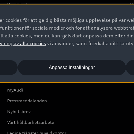
Provkörning
Va
2G
 cookies för att ge dig bästa möjliga upplevelse på vår web
d
 funktioner för sociala medier och för att analysera webbtr
ll alla cookies, men du kan självklart anpassa dem efter di
Om Audi Sverige
vning av alla cookies
vi använder, samt återkalla ditt samt
Kontakta oss
Anpassa inställningar
Boka Service online
Audi Återförsäljare/-serviceverkstad
myAudi
Pressmeddelanden
Nyhetsbrev
Vårt hållbarhetsarbete
Lediga tjänster huvudkontor