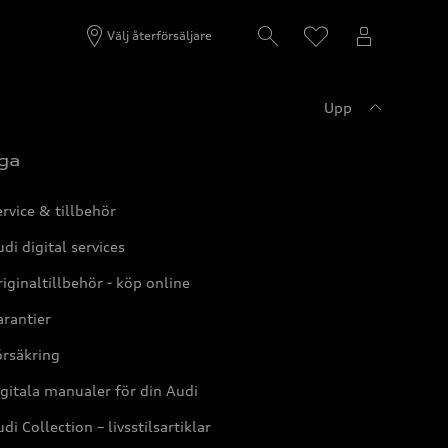
Välj återförsäljare
Upp
ga
rvice & tillbehör
di digital services
iginaltillbehör - köp online
rantier
örsäkring
gitala manualer för din Audi
di Collection – livsstilsartiklar