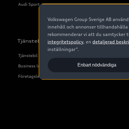
Audi Sport
Volkswagen Group Sverige AB använder
innehåll och annonser tillhandahålla
rekommenderar vi att du samtycker ti
Tjänstebil
integritetspolicy
, en
detaljerad beskri
inställningar“.
Tjänstebil
Enbart nödvändiga
Business lease online
Företagsleasing