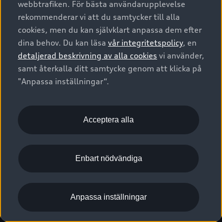
webbtrafiken. För bästa användarupplevelse
Kontakta oss
Garantier
Sportback
Företagsleasing
rekommenderar vi att du samtycker till alla
Finansiering
Boka Service online
Försäkring
cookies, men du kan självklart anpassa dem efter
Audi Sport
Audi exclusive
dina behov. Du kan läsa
vår integritetspolicy
, en
Audi Återförsäljare/-serviceverkstad
Digitala manualer för din Audi
© 2026 AUDI SVERIGE. All Rights Reserved.
detaljerad beskrivning av alla cookies
vi använder,
Provkörning
myAudi
Audi Collection – livsstilsartiklar
samt återkalla ditt samtycke genom att klicka på
Utgivare
Juridiskt
Juridiskt Audi AG
"Anpassa inställningar“.
Pressmeddelanden
Juridiskt Audi Digital Giveaway
Vanliga frågor
Tillgänglighetsredogörelse
Cookies
Nyhetsbrev
2G/3G nätet stängs ned - Hur påverkas min bil av detta?
Anpassa inställningar för cookies
Acceptera alla
Vårt hållbarhetsarbete
Visselblåsarkanaler
Lediga tjänster huvudkontor
Enbart nödvändiga
Lediga tjänster hos Audi Återförsäljare
Kommentar till mediauppgifter om dataläcka
Anpassa inställningar