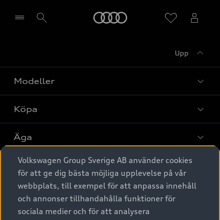
Meny
Upp
Välj återförsäljare
Modeller
Köpa
Alla modeller
Elbilar
Äga
Privaterbjudanden
Laddhybrider
Volkswagen Group Sverige AB använder cookies
Privatleasing
Tjänstebil
Service & tillbehör
A6 modellerna
för att ge dig bästa möjliga upplevelse på vår
Nya bilar i lager
webbplats, till exempel för att anpassa innehåll
Audi digital services
SUV
Om Audi Sverige
Tjänstebil
och annonser tillhandahålla funktioner för
Begagnade bilar i lager
Originaltillbehör - köp online
sociala medier och för att analysera
Avant
Business lease online
Audi approved :plus - så gott som nya