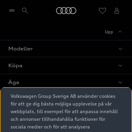
Meny
Upp
Välj återförsäljare
Modeller
Köpa
Alla modeller
Elbilar
Äga
Privaterbjudanden
Laddhybrider
Volkswagen Group Sverige AB använder cookies
Privatleasing
Tjänstebil
Service & tillbehör
A6 modellerna
för att ge dig bästa möjliga upplevelse på vår
Nya bilar i lager
webbplats, till exempel för att anpassa innehåll
Audi digital services
SUV
Om Audi Sverige
Tjänstebil
och annonser tillhandahålla funktioner för
Begagnade bilar i lager
Originaltillbehör - köp online
sociala medier och för att analysera
Avant
Business lease online
Audi approved :plus - så gott som nya