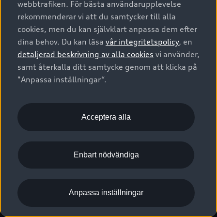
webbtrafiken. För bästa användarupplevelse
Kontakta oss
Garantier
Sportback
Företagsleasing
rekommenderar vi att du samtycker till alla
Finansiering
Boka Service online
Försäkring
cookies, men du kan självklart anpassa dem efter
Audi Sport
Audi exclusive
dina behov. Du kan läsa
vår integritetspolicy
, en
Audi Återförsäljare/-serviceverkstad
Digitala manualer för din Audi
© 2026 AUDI SVERIGE. All Rights Reserved.
detaljerad beskrivning av alla cookies
vi använder,
Provkörning
myAudi
Audi Collection – livsstilsartiklar
samt återkalla ditt samtycke genom att klicka på
Utgivare
Juridiskt
Juridiskt Audi AG
"Anpassa inställningar“.
Pressmeddelanden
Juridiskt Audi Digital Giveaway
Vanliga frågor
Tillgänglighetsredogörelse
Cookies
Nyhetsbrev
2G/3G nätet stängs ned - Hur påverkas min bil av detta?
Anpassa inställningar för cookies
Acceptera alla
Vårt hållbarhetsarbete
Visselblåsarkanaler
Lediga tjänster huvudkontor
Enbart nödvändiga
Lediga tjänster hos Audi Återförsäljare
Kommentar till mediauppgifter om dataläcka
Anpassa inställningar