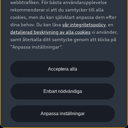
webbtrafiken. För bästa användarupplevelse
Kontakta oss
Garantier
Sportback
Företagsleasing
rekommenderar vi att du samtycker till alla
Finansiering
Boka Service online
Försäkring
cookies, men du kan självklart anpassa dem efter
Audi Sport
Audi exclusive
dina behov. Du kan läsa
vår integritetspolicy
, en
Audi Återförsäljare/-serviceverkstad
Digitala manualer för din Audi
© 2026 AUDI SVERIGE. All Rights Reserved.
detaljerad beskrivning av alla cookies
vi använder,
Provkörning
myAudi
Audi Collection – livsstilsartiklar
samt återkalla ditt samtycke genom att klicka på
Utgivare
Juridiskt
Juridiskt Audi AG
"Anpassa inställningar“.
Pressmeddelanden
Juridiskt Audi Digital Giveaway
Vanliga frågor
Tillgänglighetsredogörelse
Cookies
Nyhetsbrev
2G/3G nätet stängs ned - Hur påverkas min bil av detta?
Anpassa inställningar för cookies
Acceptera alla
Vårt hållbarhetsarbete
Visselblåsarkanaler
Lediga tjänster huvudkontor
Enbart nödvändiga
Lediga tjänster hos Audi Återförsäljare
Kommentar till mediauppgifter om dataläcka
Anpassa inställningar