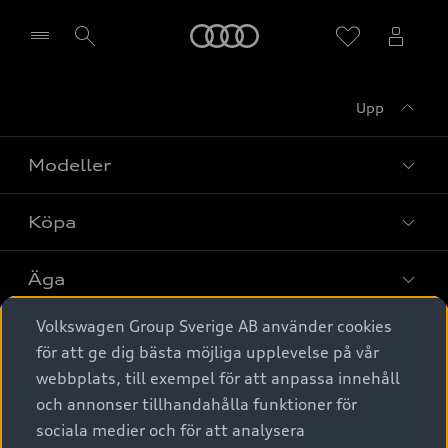
Meny
Upp
Välj återförsäljare
Modeller
Köpa
Alla modeller
Elbilar
Äga
Privaterbjudanden
Laddhybrider
Volkswagen Group Sverige AB använder cookies
Privatleasing
Tjänstebil
Service & tillbehör
A6 modellerna
för att ge dig bästa möjliga upplevelse på vår
Nya bilar i lager
webbplats, till exempel för att anpassa innehåll
Audi digital services
SUV
Om Audi Sverige
Tjänstebil
och annonser tillhandahålla funktioner för
Begagnade bilar i lager
Originaltillbehör - köp online
sociala medier och för att analysera
Avant
Business lease online
Audi approved :plus - så gott som nya