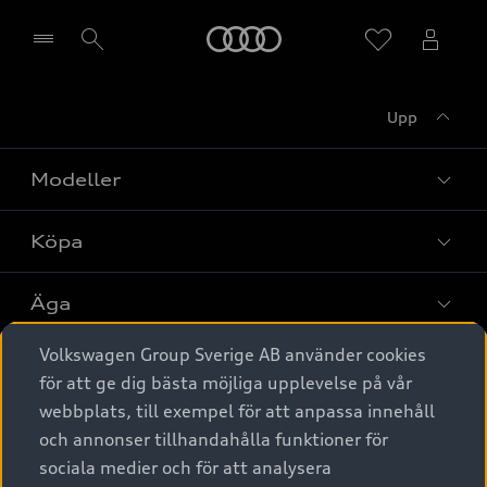
Meny
Upp
Välj återförsäljare
Modeller
Köpa
Alla modeller
Elbilar
Äga
Privaterbjudanden
Laddhybrider
Volkswagen Group Sverige AB använder cookies
Privatleasing
Tjänstebil
Service & tillbehör
A6 modellerna
för att ge dig bästa möjliga upplevelse på vår
Nya bilar i lager
webbplats, till exempel för att anpassa innehåll
Audi digital services
SUV
Om Audi Sverige
Tjänstebil
och annonser tillhandahålla funktioner för
Begagnade bilar i lager
Originaltillbehör - köp online
sociala medier och för att analysera
Avant
Business lease online
Audi approved :plus - så gott som nya