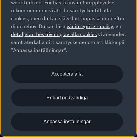
webbtrafiken. För bästa användarupplevelse
Kontakta oss
Garantier
Sportback
Företagsleasing
rekommenderar vi att du samtycker till alla
Finansiering
Boka Service online
Försäkring
cookies, men du kan självklart anpassa dem efter
Audi Sport
Audi exclusive
dina behov. Du kan läsa
vår integritetspolicy
, en
Audi Återförsäljare/-serviceverkstad
Digitala manualer för din Audi
© 2026 AUDI SVERIGE. All Rights Reserved.
detaljerad beskrivning av alla cookies
vi använder,
Provkörning
myAudi
Audi Collection – livsstilsartiklar
samt återkalla ditt samtycke genom att klicka på
Utgivare
Juridiskt
Juridiskt Audi AG
"Anpassa inställningar“.
Pressmeddelanden
Juridiskt Audi Digital Giveaway
Vanliga frågor
Tillgänglighetsredogörelse
Cookies
Nyhetsbrev
2G/3G nätet stängs ned - Hur påverkas min bil av detta?
Anpassa inställningar för cookies
Acceptera alla
Vårt hållbarhetsarbete
Visselblåsarkanaler
Lediga tjänster huvudkontor
Enbart nödvändiga
Lediga tjänster hos Audi Återförsäljare
Kommentar till mediauppgifter om dataläcka
Anpassa inställningar