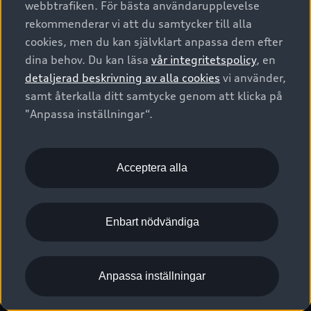
webbtrafiken. För bästa användarupplevelse
Kontakta oss
Garantier
Sportback
Företagsleasing
rekommenderar vi att du samtycker till alla
Finansiering
Boka Service online
Försäkring
cookies, men du kan självklart anpassa dem efter
Audi Sport
Audi exclusive
dina behov. Du kan läsa
vår integritetspolicy
, en
Audi Återförsäljare/-serviceverkstad
Digitala manualer för din Audi
© 2026 AUDI SVERIGE. All Rights Reserved.
detaljerad beskrivning av alla cookies
vi använder,
Provkörning
myAudi
Audi Collection – livsstilsartiklar
samt återkalla ditt samtycke genom att klicka på
Utgivare
Juridiskt
Juridiskt Audi AG
"Anpassa inställningar“.
Pressmeddelanden
Juridiskt Audi Digital Giveaway
Vanliga frågor
Tillgänglighetsredogörelse
Cookies
Nyhetsbrev
2G/3G nätet stängs ned - Hur påverkas min bil av detta?
Anpassa inställningar för cookies
Acceptera alla
Vårt hållbarhetsarbete
Visselblåsarkanaler
Lediga tjänster huvudkontor
Enbart nödvändiga
Lediga tjänster hos Audi Återförsäljare
Kommentar till mediauppgifter om dataläcka
Anpassa inställningar