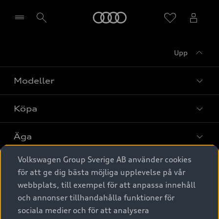
Meny
Upp
Välj återförsäljare
Modeller
Köpa
Alla modeller
Elbilar
Äga
Privaterbjudanden
Laddhybrider
Volkswagen Group Sverige AB använder cookies
Privatleasing
Tjänstebil
Service & tillbehör
A6 modellerna
för att ge dig bästa möjliga upplevelse på vår
Nya bilar i lager
webbplats, till exempel för att anpassa innehåll
Audi digital services
SUV
Om Audi Sverige
Tjänstebil
och annonser tillhandahålla funktioner för
Begagnade bilar i lager
Originaltillbehör - köp online
sociala medier och för att analysera
Avant
Business lease online
Audi approved :plus - så gott som nya