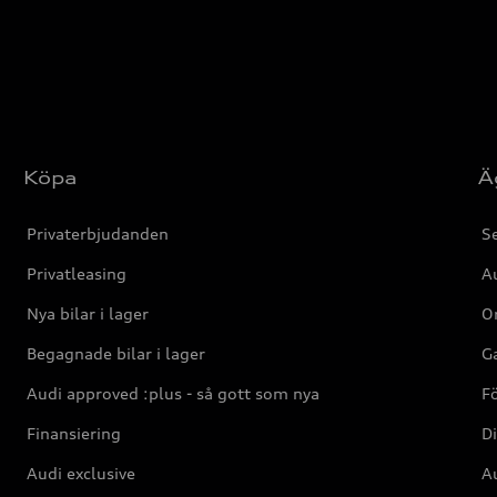
Köpa
Ä
Privaterbjudanden
Se
Privatleasing
Au
Nya bilar i lager
Or
Begagnade bilar i lager
Ga
Audi approved :plus - så gott som nya
F
Finansiering
Di
Audi exclusive
Au