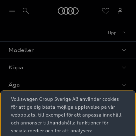
Meny
Upp
Välj återförsäljare
Modeller
Köpa
Alla modeller
Elbilar
Äga
Privaterbjudanden
Laddhybrider
Volkswagen Group Sverige AB använder cookies
Privatleasing
Tjänstebil
Service & tillbehör
A6 modellerna
för att ge dig bästa möjliga upplevelse på vår
Nya bilar i lager
webbplats, till exempel för att anpassa innehåll
Audi digital services
SUV
Om Audi Sverige
Tjänstebil
och annonser tillhandahålla funktioner för
Begagnade bilar i lager
Originaltillbehör - köp online
sociala medier och för att analysera
Avant
Business lease online
Audi approved :plus - så gott som nya