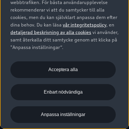
webbtrafiken. För bästa användarupplevelse
Kontakta oss
Garantier
Sportback
Företagsleasing
rekommenderar vi att du samtycker till alla
Finansiering
Boka Service online
Försäkring
cookies, men du kan självklart anpassa dem efter
Audi Sport
Audi exclusive
dina behov. Du kan läsa
vår integritetspolicy
, en
Audi Återförsäljare/-serviceverkstad
Digitala manualer för din Audi
© 2026 AUDI SVERIGE. All Rights Reserved.
detaljerad beskrivning av alla cookies
vi använder,
Provkörning
myAudi
Audi Collection – livsstilsartiklar
samt återkalla ditt samtycke genom att klicka på
Utgivare
Juridiskt
Juridiskt Audi AG
"Anpassa inställningar“.
Pressmeddelanden
Juridiskt Audi Digital Giveaway
Vanliga frågor
Tillgänglighetsredogörelse
Cookies
Nyhetsbrev
2G/3G nätet stängs ned - Hur påverkas min bil av detta?
Anpassa inställningar för cookies
Acceptera alla
Vårt hållbarhetsarbete
Visselblåsarkanaler
Lediga tjänster huvudkontor
Enbart nödvändiga
Lediga tjänster hos Audi Återförsäljare
Kommentar till mediauppgifter om dataläcka
Anpassa inställningar